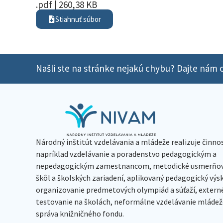
.pdf | 260,38 KB
Stiahnuť súbor
Našli ste na stránke nejakú chybu? Dajte nám o
Národný inštitút vzdelávania a mládeže realizuje činno
napríklad vzdelávanie a poradenstvo pedagogickým a
nepedagogickým zamestnancom, metodické usmerňov
škôl a školských zariadení, aplikovaný pedagogický vý
organizovanie predmetových olympiád a súťaží, extern
testovanie na školách, neformálne vzdelávanie mládeže
správa knižničného fondu.