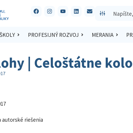
 ŠKOLY
PROFESIJNÝ ROZVOJ
MERANIA
PR
lohy | Celoštátne kol
017
017
 autorské riešenia