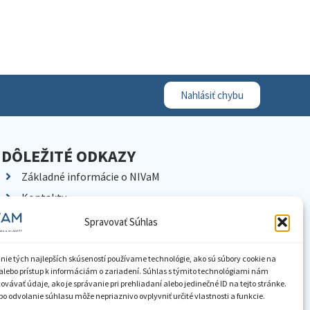
Nahlásiť chybu
DÔLEŽITÉ ODKAZY
Základné informácie o NIVaM
Kontakty
Kariéra
Spravovať Súhlas
Kde nás nájdete
Pracoviská NIVaM
nie tých najlepších skúseností používame technológie, ako sú súbory cookie na
alebo prístup k informáciám o zariadení. Súhlas s týmito technológiami nám
Dokumenty inštitúcie
vávať údaje, ako je správanie pri prehliadaní alebo jedinečné ID na tejto stránke.
o odvolanie súhlasu môže nepriaznivo ovplyvniť určité vlastnosti a funkcie.
Knižnica