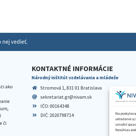
 nej vedieť.
KONTAKTNÉ INFORMÁCIE
Národný inštitút vzdelávania a mládeže
sti ako
Stromová 1, 831 01 Bratislava
sekretariat.gr@nivam.sk
anie
IČO: 00164348
skum,
Na poskytova
DIČ: 2020798714
é
ukladanie a/
 či
umožní spraco
Nesúhlas aleb