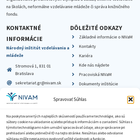
na školách, neformálne vzdelávanie mládeže či správa knižničného
fondu.
KONTAKTNÉ
DÔLEŽITÉ ODKAZY
Základné informácie o NIVaM
INFORMÁCIE
Kontakty
Národný inštitút vzdelávania a
mládeže
Kariéra
Kde nás nájdete
Stromová 1, 831 01
Bratislava
Pracoviská NIVaM
sekretariat.gr@nivam.sk
Dokumenty inštitúcie
IČO: 00164348
Knižnica
Spravovať Súhlas
DIČ: 2020798714
Na poskytovanie tých najlepších skúseností používame technológie, ako sú
súbory cookie na ukladanie a/alebo prístup k informáciám o zariadení. Súhlas s
týmito technológiami nám umožní spracovávať údaje, ako je správanie pri
prehliadaní alebo jedinečné ID na tejto stránke. Nesúhlas alebo odvolanie
Zásady ochrany súkromia
súhlasu môže nepriaznivo ovplyvniť určité vlastnosti a funkcie.