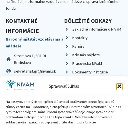
na školách, neformálne vzdelávanie mládeže či správa knižničného
fondu.
KONTAKTNÉ
DÔLEŽITÉ ODKAZY
Základné informácie o NIVaM
INFORMÁCIE
Kontakty
Národný inštitút vzdelávania a
mládeže
Kariéra
Kde nás nájdete
Stromová 1, 831 01
Bratislava
Pracoviská NIVaM
sekretariat.gr@nivam.sk
Dokumenty inštitúcie
IČO: 00164348
Knižnica
Spravovať Súhlas
DIČ: 2020798714
Na poskytovanie tých najlepších skúseností používame technológie, ako sú
súbory cookie na ukladanie a/alebo prístup k informáciám o zariadení. Súhlas s
týmito technológiami nám umožní spracovávať údaje, ako je správanie pri
prehliadaní alebo jedinečné ID na tejto stránke. Nesúhlas alebo odvolanie
Zásady ochrany súkromia
súhlasu môže nepriaznivo ovplyvniť určité vlastnosti a funkcie.