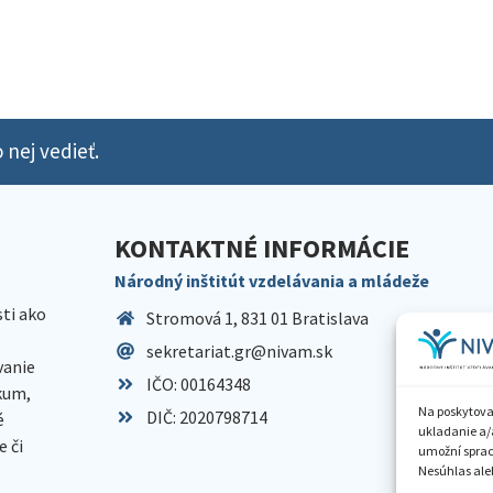
 nej vedieť.
KONTAKTNÉ INFORMÁCIE
Národný inštitút vzdelávania a mládeže
sti ako
Stromová 1, 831 01 Bratislava
sekretariat.gr@nivam.sk
anie
IČO: 00164348
skum,
Na poskytova
DIČ: 2020798714
é
ukladanie a/
 či
umožní spraco
Nesúhlas aleb