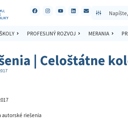
 ŠKOLY
PROFESIJNÝ ROZVOJ
MERANIA
PR
ešenia | Celoštátne ko
2017
2017
 autorské riešenia