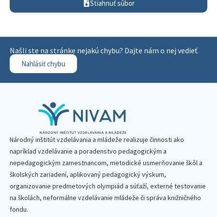
Stiahnuť súbor
Našli ste na stránke nejakú chybu? Dajte nám o nej vedieť.
Nahlásiť chybu
Národný inštitút vzdelávania a mládeže realizuje činnosti ako
napríklad vzdelávanie a poradenstvo pedagogickým a
nepedagogickým zamestnancom, metodické usmerňovanie škôl a
školských zariadení, aplikovaný pedagogický výskum,
organizovanie predmetových olympiád a súťaží, externé testovanie
na školách, neformálne vzdelávanie mládeže či správa knižničného
fondu.