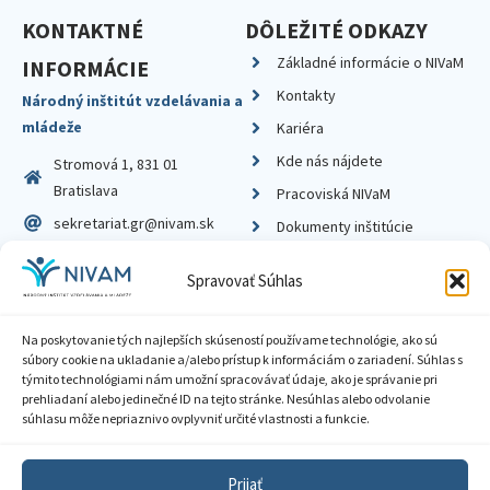
KONTAKTNÉ
DÔLEŽITÉ ODKAZY
Základné informácie o NIVaM
INFORMÁCIE
Kontakty
Národný inštitút vzdelávania a
mládeže
Kariéra
Kde nás nájdete
Stromová 1, 831 01
Bratislava
Pracoviská NIVaM
sekretariat.gr@nivam.sk
Dokumenty inštitúcie
IČO: 00164348
Knižnica
Spravovať Súhlas
DIČ: 2020798714
Na poskytovanie tých najlepších skúseností používame technológie, ako sú
súbory cookie na ukladanie a/alebo prístup k informáciám o zariadení. Súhlas s
týmito technológiami nám umožní spracovávať údaje, ako je správanie pri
prehliadaní alebo jedinečné ID na tejto stránke. Nesúhlas alebo odvolanie
Zásady ochrany súkromia
súhlasu môže nepriaznivo ovplyvniť určité vlastnosti a funkcie.
Vyhlásenie o prístupnosti
Prijať