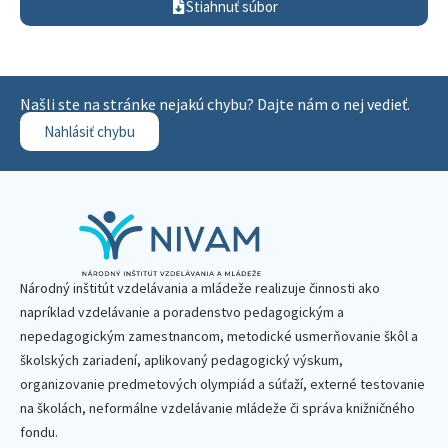
Stiahnuť súbor
Našli ste na stránke nejakú chybu? Dajte nám o nej vedieť.
Nahlásiť chybu
Národný inštitút vzdelávania a mládeže realizuje činnosti ako
napríklad vzdelávanie a poradenstvo pedagogickým a
nepedagogickým zamestnancom, metodické usmerňovanie škôl a
školských zariadení, aplikovaný pedagogický výskum,
organizovanie predmetových olympiád a súťaží, externé testovanie
na školách, neformálne vzdelávanie mládeže či správa knižničného
fondu.