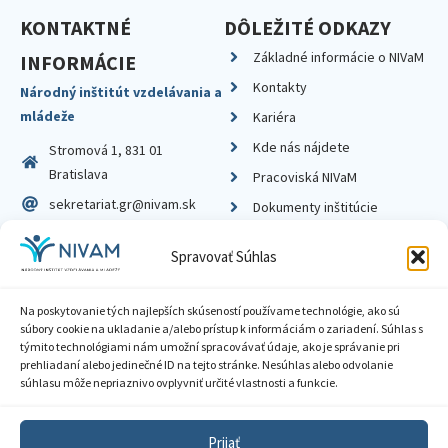
KONTAKTNÉ
DÔLEŽITÉ ODKAZY
Základné informácie o NIVaM
INFORMÁCIE
Kontakty
Národný inštitút vzdelávania a
mládeže
Kariéra
Kde nás nájdete
Stromová 1, 831 01
Bratislava
Pracoviská NIVaM
sekretariat.gr@nivam.sk
Dokumenty inštitúcie
IČO: 00164348
Knižnica
Spravovať Súhlas
DIČ: 2020798714
Na poskytovanie tých najlepších skúseností používame technológie, ako sú
súbory cookie na ukladanie a/alebo prístup k informáciám o zariadení. Súhlas s
týmito technológiami nám umožní spracovávať údaje, ako je správanie pri
prehliadaní alebo jedinečné ID na tejto stránke. Nesúhlas alebo odvolanie
Zásady ochrany súkromia
súhlasu môže nepriaznivo ovplyvniť určité vlastnosti a funkcie.
Vyhlásenie o prístupnosti
Prijať