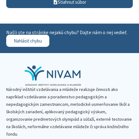
Stiahnuť súbor
Našli ste na stránke nejakú chybu? Dajte nám o nej vedieť.
Nahlásiť chybu
Národný inštitút vzdelávania a mládeže realizuje činnosti ako
napríklad vzdelávanie a poradenstvo pedagogickým a
nepedagogickým zamestnancom, metodické usmerňovanie škôl a
školských zariadení, aplikovaný pedagogický výskum,
organizovanie predmetových olympiád a súťaží, externé testovanie
na školách, neformálne vzdelávanie mládeže či správa knižničného
fondu.