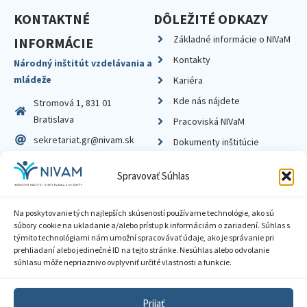
KONTAKTNÉ
DÔLEŽITÉ ODKAZY
Základné informácie o NIVaM
INFORMÁCIE
Kontakty
Národný inštitút vzdelávania a
mládeže
Kariéra
Kde nás nájdete
Stromová 1, 831 01
Bratislava
Pracoviská NIVaM
sekretariat.gr@nivam.sk
Dokumenty inštitúcie
IČO: 00164348
Knižnica
Spravovať Súhlas
DIČ: 2020798714
Na poskytovanie tých najlepších skúseností používame technológie, ako sú
súbory cookie na ukladanie a/alebo prístup k informáciám o zariadení. Súhlas s
týmito technológiami nám umožní spracovávať údaje, ako je správanie pri
prehliadaní alebo jedinečné ID na tejto stránke. Nesúhlas alebo odvolanie
Zásady ochrany súkromia
súhlasu môže nepriaznivo ovplyvniť určité vlastnosti a funkcie.
Vyhlásenie o prístupnosti
Prijať