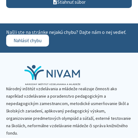
Stiahnuť súbor
Našli ste na stránke nejakú chybu? Dajte nám o nej vedieť.
Nahlásiť chybu
Národný inštitút vzdelávania a mládeže realizuje činnosti ako
napríklad vzdelávanie a poradenstvo pedagogickým a
nepedagogickým zamestnancom, metodické usmerňovanie škôl a
školských zariadení, aplikovaný pedagogický výskum,
organizovanie predmetových olympiád a súťaží, externé testovanie
na školách, neformálne vzdelávanie mládeže či správa knižničného
fondu.