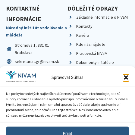
KONTAKTNÉ
DÔLEŽITÉ ODKAZY
Základné informácie o NIVaM
INFORMÁCIE
Kontakty
Národný inštitút vzdelávania a
mládeže
Kariéra
Kde nás nájdete
Stromová 1, 831 01
Bratislava
Pracoviská NIVaM
sekretariat.gr@nivam.sk
Dokumenty inštitúcie
IČO: 00164348
Knižnica
Spravovať Súhlas
DIČ: 2020798714
Na poskytovanie tých najlepších skúseností používame technológie, ako sú
súbory cookie na ukladanie a/alebo prístup k informáciám o zariadení. Súhlas s
týmito technológiami nám umožní spracovávať údaje, ako je správanie pri
prehliadaní alebo jedinečné ID na tejto stránke. Nesúhlas alebo odvolanie
Zásady ochrany súkromia
súhlasu môže nepriaznivo ovplyvniť určité vlastnosti a funkcie.
Vyhlásenie o prístupnosti
Prijať