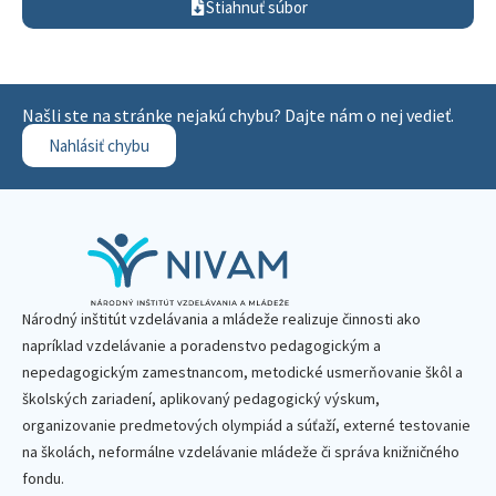
Stiahnuť súbor
Našli ste na stránke nejakú chybu? Dajte nám o nej vedieť.
Nahlásiť chybu
Národný inštitút vzdelávania a mládeže realizuje činnosti ako
napríklad vzdelávanie a poradenstvo pedagogickým a
nepedagogickým zamestnancom, metodické usmerňovanie škôl a
školských zariadení, aplikovaný pedagogický výskum,
organizovanie predmetových olympiád a súťaží, externé testovanie
na školách, neformálne vzdelávanie mládeže či správa knižničného
fondu.