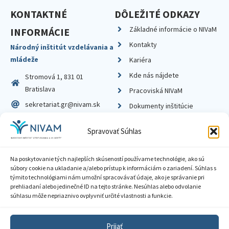
KONTAKTNÉ
DÔLEŽITÉ ODKAZY
Základné informácie o NIVaM
INFORMÁCIE
Kontakty
Národný inštitút vzdelávania a
mládeže
Kariéra
Kde nás nájdete
Stromová 1, 831 01
Bratislava
Pracoviská NIVaM
sekretariat.gr@nivam.sk
Dokumenty inštitúcie
IČO: 00164348
Knižnica
Spravovať Súhlas
DIČ: 2020798714
Na poskytovanie tých najlepších skúseností používame technológie, ako sú
súbory cookie na ukladanie a/alebo prístup k informáciám o zariadení. Súhlas s
týmito technológiami nám umožní spracovávať údaje, ako je správanie pri
prehliadaní alebo jedinečné ID na tejto stránke. Nesúhlas alebo odvolanie
Zásady ochrany súkromia
súhlasu môže nepriaznivo ovplyvniť určité vlastnosti a funkcie.
Vyhlásenie o prístupnosti
Prijať