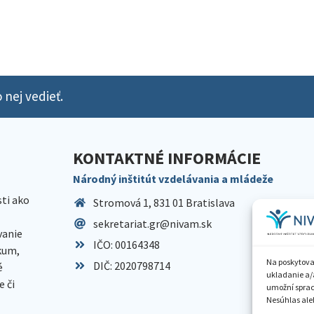
 nej vedieť.
KONTAKTNÉ INFORMÁCIE
Národný inštitút vzdelávania a mládeže
sti ako
Stromová 1, 831 01 Bratislava
sekretariat.gr@nivam.sk
anie
IČO: 00164348
skum,
Na poskytova
DIČ: 2020798714
é
ukladanie a/
 či
umožní spraco
Nesúhlas aleb