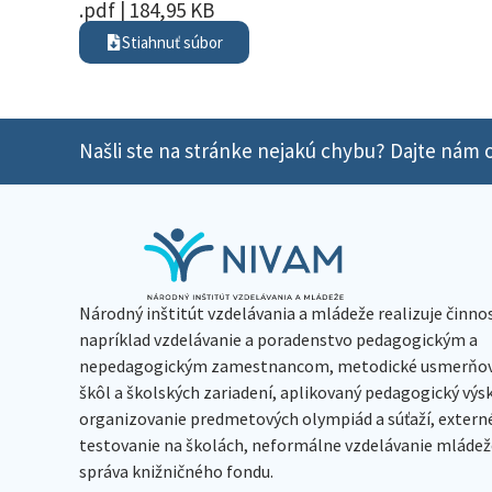
.pdf | 184,95 KB
Stiahnuť súbor
Našli ste na stránke nejakú chybu? Dajte nám o
Národný inštitút vzdelávania a mládeže realizuje činno
napríklad vzdelávanie a poradenstvo pedagogickým a
nepedagogickým zamestnancom, metodické usmerňov
škôl a školských zariadení, aplikovaný pedagogický vý
organizovanie predmetových olympiád a súťaží, extern
testovanie na školách, neformálne vzdelávanie mládeže
správa knižničného fondu.