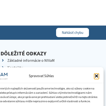
Nahlásiť chybu
DÔLEŽITÉ ODKAZY
Základné informácie o NIVaM
Kontakty
Kariéra
Spravovať Súhlas
Kde nás nájdete
Pracoviská NIVaM
nie tých najlepších skúseností používame technológie, ako sú súbory cookie na
alebo prístup k informáciám o zariadení. Súhlas s týmito technológiami nám
Dokumenty inštitúcie
vávať údaje, ako je správanie pri prehliadaní alebo jedinečné ID na tejto stránke.
o odvolanie súhlasu môže nepriaznivo ovplyvniť určité vlastnosti a funkcie.
Knižnica