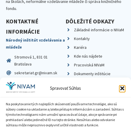
na školách, neformálne vzdelávanie mládeže či správa knižničného
fondu.
KONTAKTNÉ
DÔLEŽITÉ ODKAZY
Základné informácie o NIVaM
INFORMÁCIE
Kontakty
Národný inštitút vzdelávania a
mládeže
Kariéra
Kde nás nájdete
Stromová 1, 831 01
Bratislava
Pracoviská NIVaM
sekretariat.gr@nivam.sk
Dokumenty inštitúcie
IČO: 00164348
Knižnica
Spravovať Súhlas
DIČ: 2020798714
Na poskytovanie tých najlepších skúseností používame technológie, ako sú
súbory cookie na ukladanie a/alebo prístup k informáciám o zariadení. Súhlas s
týmito technológiami nám umožní spracovávať údaje, ako je správanie pri
prehliadaní alebo jedinečné ID na tejto stránke. Nesúhlas alebo odvolanie
Zásady ochrany súkromia
súhlasu môže nepriaznivo ovplyvniť určité vlastnosti a funkcie.