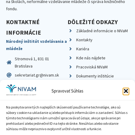
na školách, neformálne vzdelávanie mládeže či správa knižničného
fondu.
KONTAKTNÉ
DÔLEŽITÉ ODKAZY
Základné informácie o NIVaM
INFORMÁCIE
Kontakty
Národný inštitút vzdelávania a
mládeže
Kariéra
Kde nás nájdete
Stromová 1, 831 01
Bratislava
Pracoviská NIVaM
sekretariat.gr@nivam.sk
Dokumenty inštitúcie
IČO: 00164348
Knižnica
Spravovať Súhlas
DIČ: 2020798714
Na poskytovanie tých najlepších skúseností používame technológie, ako sú
súbory cookie na ukladanie a/alebo prístup k informáciám o zariadení. Súhlas s
týmito technológiami nám umožní spracovávať údaje, ako je správanie pri
prehliadaní alebo jedinečné ID na tejto stránke. Nesúhlas alebo odvolanie
Zásady ochrany súkromia
súhlasu môže nepriaznivo ovplyvniť určité vlastnosti a funkcie.