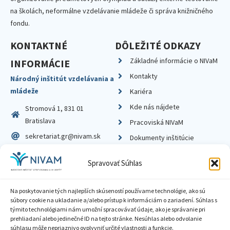
na školách, neformálne vzdelávanie mládeže či správa knižničného
fondu.
KONTAKTNÉ
DÔLEŽITÉ ODKAZY
Základné informácie o NIVaM
INFORMÁCIE
Kontakty
Národný inštitút vzdelávania a
mládeže
Kariéra
Kde nás nájdete
Stromová 1, 831 01
Bratislava
Pracoviská NIVaM
sekretariat.gr@nivam.sk
Dokumenty inštitúcie
IČO: 00164348
Knižnica
Spravovať Súhlas
DIČ: 2020798714
Na poskytovanie tých najlepších skúseností používame technológie, ako sú
súbory cookie na ukladanie a/alebo prístup k informáciám o zariadení. Súhlas s
týmito technológiami nám umožní spracovávať údaje, ako je správanie pri
prehliadaní alebo jedinečné ID na tejto stránke. Nesúhlas alebo odvolanie
Zásady ochrany súkromia
súhlasu môže nepriaznivo ovplyvniť určité vlastnosti a funkcie.