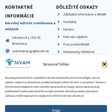
KONTAKTNÉ
DÔLEŽITÉ ODKAZY
Základné informácie o NIVaM
INFORMÁCIE
Kontakty
Národný inštitút vzdelávania a
mládeže
Kariéra
Kde nás nájdete
Stromová 1, 831 01
Bratislava
Pracoviská NIVaM
sekretariat.gr@nivam.sk
Dokumenty inštitúcie
IČO: 00164348
Knižnica
Spravovať Súhlas
DIČ: 2020798714
Na poskytovanie tých najlepších skúseností používame technológie, ako sú
súbory cookie na ukladanie a/alebo prístup k informáciám o zariadení. Súhlas s
týmito technológiami nám umožní spracovávať údaje, ako je správanie pri
prehliadaní alebo jedinečné ID na tejto stránke. Nesúhlas alebo odvolanie
Zásady ochrany súkromia
súhlasu môže nepriaznivo ovplyvniť určité vlastnosti a funkcie.
Vyhlásenie o prístupnosti
Prijať