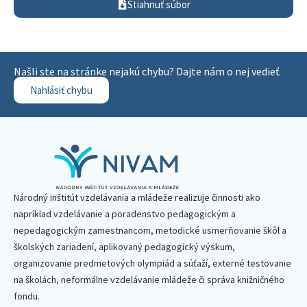
Stiahnuť súbor
Našli ste na stránke nejakú chybu? Dajte nám o nej vedieť.
Nahlásiť chybu
Národný inštitút vzdelávania a mládeže realizuje činnosti ako
napríklad vzdelávanie a poradenstvo pedagogickým a
nepedagogickým zamestnancom, metodické usmerňovanie škôl a
školských zariadení, aplikovaný pedagogický výskum,
organizovanie predmetových olympiád a súťaží, externé testovanie
na školách, neformálne vzdelávanie mládeže či správa knižničného
fondu.