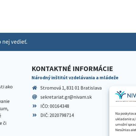
 nej vedieť.
KONTAKTNÉ INFORMÁCIE
Národný inštitút vzdelávania a mládeže
sti ako
Stromová 1, 831 01 Bratislava
sekretariat.gr@nivam.sk
anie
IČO: 00164348
skum,
Na poskytova
DIČ: 2020798714
é
ukladanie a/
 či
umožní spraco
Nesúhlas aleb