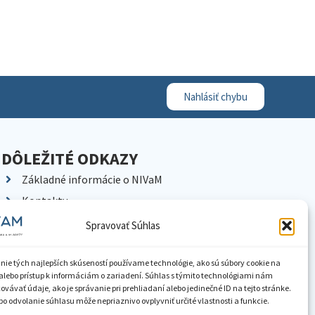
Nahlásiť chybu
DÔLEŽITÉ ODKAZY
Základné informácie o NIVaM
Kontakty
Kariéra
Spravovať Súhlas
Kde nás nájdete
Pracoviská NIVaM
nie tých najlepších skúseností používame technológie, ako sú súbory cookie na
alebo prístup k informáciám o zariadení. Súhlas s týmito technológiami nám
Dokumenty inštitúcie
vávať údaje, ako je správanie pri prehliadaní alebo jedinečné ID na tejto stránke.
o odvolanie súhlasu môže nepriaznivo ovplyvniť určité vlastnosti a funkcie.
Knižnica