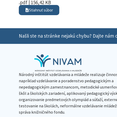
.pdf | 156,42 KB
Stiahnuť súbor
Našli ste na stránke nejakú chybu? Dajte nám o
Národný inštitút vzdelávania a mládeže realizuje činno
napríklad vzdelávanie a poradenstvo pedagogickým a
nepedagogickým zamestnancom, metodické usmerňov
škôl a školských zariadení, aplikovaný pedagogický vý
organizovanie predmetových olympiád a súťaží, extern
testovanie na školách, neformálne vzdelávanie mládeže
správa knižničného fondu.