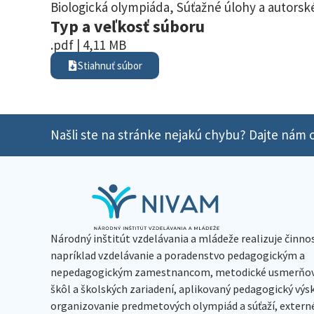
Biologická olympiáda
,
Súťažné úlohy a autorské
Typ a veľkosť súboru
.pdf | 4,11 MB
Stiahnuť súbor
Našli ste na stránke nejakú chybu? Dajte nám o
Národný inštitút vzdelávania a mládeže realizuje činno
napríklad vzdelávanie a poradenstvo pedagogickým a
nepedagogickým zamestnancom, metodické usmerňov
škôl a školských zariadení, aplikovaný pedagogický vý
organizovanie predmetových olympiád a súťaží, extern