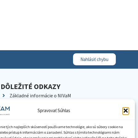
Nahlásiť chybu
DÔLEŽITÉ ODKAZY
Základné informácie o NIVaM
Kontakty
Spravovať Súhlas
Kariéra
Kde nás nájdete
nie tých najlepších skúseností používame technológie, ako sú súbory cookie na
Pracoviská NIVaM
alebo prístup k informáciám o zariadení. Súhlas s týmito technológiami nám
vávať údaje, ako je správanie pri prehliadaní alebo jedinečné ID na tejto stránke.