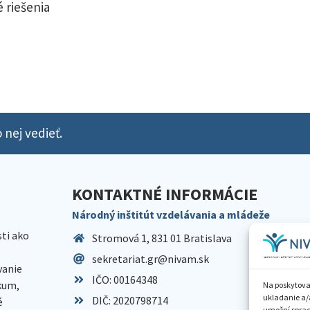
 riešenia
 nej vedieť.
KONTAKTNÉ INFORMÁCIE
Národný inštitút vzdelávania a mládeže
sti ako
Stromová 1, 831 01 Bratislava
sekretariat.gr@nivam.sk
anie
IČO: 00164348
skum,
Na poskytova
ukladanie a/
DIČ: 2020798714
é
umožní spraco