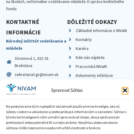
na školách, neformálne vzdelávanie mládeže či správa knižničného
fondu.
KONTAKTNÉ
DÔLEŽITÉ ODKAZY
Základné informácie o NIVaM
INFORMÁCIE
Kontakty
Národný inštitút vzdelávania a
mládeže
Kariéra
Kde nás nájdete
Stromová 1, 831 01
Bratislava
Pracoviská NIVaM
sekretariat.gr@nivam.sk
Dokumenty inštitúcie
IČO: 00164348
Knižnica
Spravovať Súhlas
DIČ: 2020798714
Na poskytovanie tých najlepších skúseností používame technológie, ako sú
súbory cookie na ukladanie a/alebo prístup k informáciám o zariadení. Súhlas s
týmito technológiami nám umožní spracovávať údaje, ako je správanie pri
prehliadaní alebo jedinečné ID na tejto stránke. Nesúhlas alebo odvolanie
Zásady ochrany súkromia
súhlasu môže nepriaznivo ovplyvniť určité vlastnosti a funkcie.