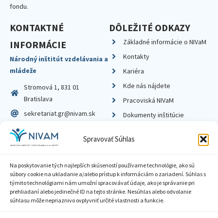
fondu.
KONTAKTNÉ
DÔLEŽITÉ ODKAZY
Základné informácie o NIVaM
INFORMÁCIE
Kontakty
Národný inštitút vzdelávania a
mládeže
Kariéra
Kde nás nájdete
Stromová 1, 831 01
Bratislava
Pracoviská NIVaM
sekretariat.gr@nivam.sk
Dokumenty inštitúcie
IČO: 00164348
Knižnica
Spravovať Súhlas
DIČ: 2020798714
Na poskytovanie tých najlepších skúseností používame technológie, ako sú
súbory cookie na ukladanie a/alebo prístup k informáciám o zariadení. Súhlas s
týmito technológiami nám umožní spracovávať údaje, ako je správanie pri
prehliadaní alebo jedinečné ID na tejto stránke. Nesúhlas alebo odvolanie
Zásady ochrany súkromia
súhlasu môže nepriaznivo ovplyvniť určité vlastnosti a funkcie.
Vyhlásenie o prístupnosti