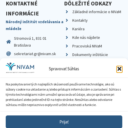
KONTAKTNÉ
DÔLEŽITÉ ODKAZY
Základné informácie o NIVaM
INFORMÁCIE
Kontakty
Národný inštitút vzdelávania a
mládeže
Kariéra
Kde nás nájdete
Stromová 1, 831 01
Bratislava
Pracoviská NIVaM
sekretariat.gr@nivam.sk
Dokumenty inštitúcie
IČO: 00164348
Knižnica
Spravovať Súhlas
DIČ: 2020798714
Na poskytovanie tých najlepších skúseností používame technológie, ako sú
súbory cookie na ukladanie a/alebo prístup k informáciám o zariadení. Súhlas s
týmito technológiami nám umožní spracovávať údaje, ako je správanie pri
prehliadaní alebo jedinečné ID na tejto stránke. Nesúhlas alebo odvolanie
Zásady ochrany súkromia
súhlasu môže nepriaznivo ovplyvniť určité vlastnosti a funkcie.
Vyhlásenie o prístupnosti
Prijať
Sprístupnenie informácií