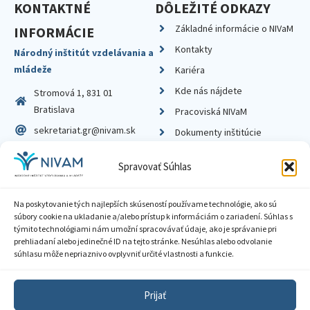
KONTAKTNÉ
DÔLEŽITÉ ODKAZY
Základné informácie o NIVaM
INFORMÁCIE
Kontakty
Národný inštitút vzdelávania a
mládeže
Kariéra
Kde nás nájdete
Stromová 1, 831 01
Bratislava
Pracoviská NIVaM
sekretariat.gr@nivam.sk
Dokumenty inštitúcie
IČO: 00164348
Knižnica
Spravovať Súhlas
DIČ: 2020798714
Na poskytovanie tých najlepších skúseností používame technológie, ako sú
súbory cookie na ukladanie a/alebo prístup k informáciám o zariadení. Súhlas s
týmito technológiami nám umožní spracovávať údaje, ako je správanie pri
prehliadaní alebo jedinečné ID na tejto stránke. Nesúhlas alebo odvolanie
Zásady ochrany súkromia
súhlasu môže nepriaznivo ovplyvniť určité vlastnosti a funkcie.
Vyhlásenie o prístupnosti
Prijať
Sprístupnenie informácií