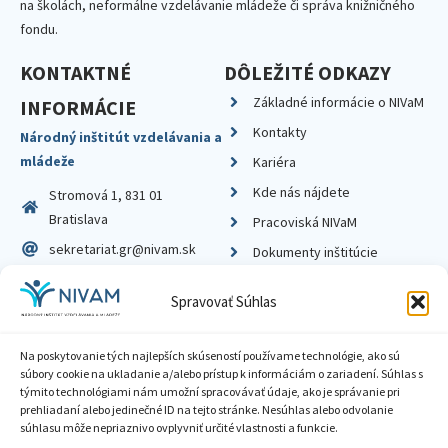
na školách, neformálne vzdelávanie mládeže či správa knižničného
fondu.
KONTAKTNÉ
DÔLEŽITÉ ODKAZY
Základné informácie o NIVaM
INFORMÁCIE
Kontakty
Národný inštitút vzdelávania a
mládeže
Kariéra
Kde nás nájdete
Stromová 1, 831 01
Bratislava
Pracoviská NIVaM
sekretariat.gr@nivam.sk
Dokumenty inštitúcie
IČO: 00164348
Knižnica
Spravovať Súhlas
DIČ: 2020798714
Na poskytovanie tých najlepších skúseností používame technológie, ako sú
súbory cookie na ukladanie a/alebo prístup k informáciám o zariadení. Súhlas s
týmito technológiami nám umožní spracovávať údaje, ako je správanie pri
prehliadaní alebo jedinečné ID na tejto stránke. Nesúhlas alebo odvolanie
Zásady ochrany súkromia
súhlasu môže nepriaznivo ovplyvniť určité vlastnosti a funkcie.