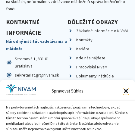
na školách, neformálne vzdelávanie mládeže či správa knižničného
fondu.
KONTAKTNÉ
DÔLEŽITÉ ODKAZY
Základné informácie o NIVaM
INFORMÁCIE
Kontakty
Národný inštitút vzdelávania a
mládeže
Kariéra
Kde nás nájdete
Stromová 1, 831 01
Bratislava
Pracoviská NIVaM
sekretariat.gr@nivam.sk
Dokumenty inštitúcie
IČO: 00164348
Knižnica
Spravovať Súhlas
DIČ: 2020798714
Na poskytovanie tých najlepších skúseností používame technológie, ako sú
súbory cookie na ukladanie a/alebo prístup k informáciám o zariadení. Súhlas s
týmito technológiami nám umožní spracovávať údaje, ako je správanie pri
prehliadaní alebo jedinečné ID na tejto stránke. Nesúhlas alebo odvolanie
Zásady ochrany súkromia
súhlasu môže nepriaznivo ovplyvniť určité vlastnosti a funkcie.