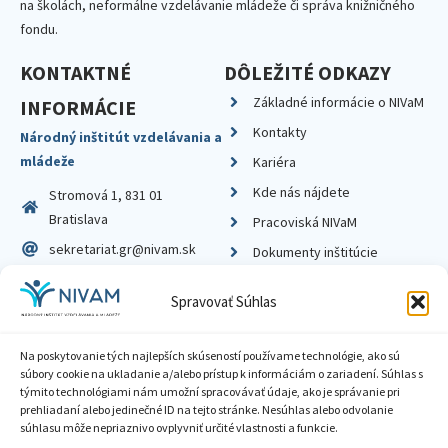
na školách, neformálne vzdelávanie mládeže či správa knižničného
fondu.
KONTAKTNÉ
DÔLEŽITÉ ODKAZY
Základné informácie o NIVaM
INFORMÁCIE
Kontakty
Národný inštitút vzdelávania a
mládeže
Kariéra
Kde nás nájdete
Stromová 1, 831 01
Bratislava
Pracoviská NIVaM
sekretariat.gr@nivam.sk
Dokumenty inštitúcie
IČO: 00164348
Knižnica
Spravovať Súhlas
DIČ: 2020798714
Na poskytovanie tých najlepších skúseností používame technológie, ako sú
súbory cookie na ukladanie a/alebo prístup k informáciám o zariadení. Súhlas s
týmito technológiami nám umožní spracovávať údaje, ako je správanie pri
prehliadaní alebo jedinečné ID na tejto stránke. Nesúhlas alebo odvolanie
Zásady ochrany súkromia
súhlasu môže nepriaznivo ovplyvniť určité vlastnosti a funkcie.