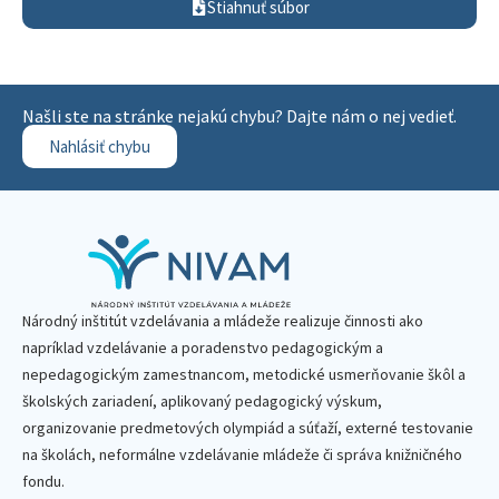
Stiahnuť súbor
Našli ste na stránke nejakú chybu? Dajte nám o nej vedieť.
Nahlásiť chybu
Národný inštitút vzdelávania a mládeže realizuje činnosti ako
napríklad vzdelávanie a poradenstvo pedagogickým a
nepedagogickým zamestnancom, metodické usmerňovanie škôl a
školských zariadení, aplikovaný pedagogický výskum,
organizovanie predmetových olympiád a súťaží, externé testovanie
na školách, neformálne vzdelávanie mládeže či správa knižničného
fondu.