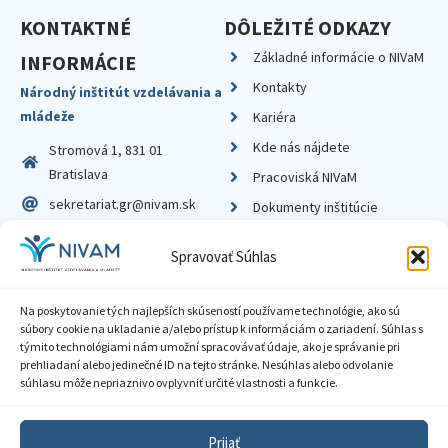
KONTAKTNÉ
DÔLEŽITÉ ODKAZY
Základné informácie o NIVaM
INFORMÁCIE
Kontakty
Národný inštitút vzdelávania a
mládeže
Kariéra
Kde nás nájdete
Stromová 1, 831 01
Bratislava
Pracoviská NIVaM
sekretariat.gr@nivam.sk
Dokumenty inštitúcie
IČO: 00164348
Knižnica
Spravovať Súhlas
DIČ: 2020798714
Na poskytovanie tých najlepších skúseností používame technológie, ako sú
súbory cookie na ukladanie a/alebo prístup k informáciám o zariadení. Súhlas s
týmito technológiami nám umožní spracovávať údaje, ako je správanie pri
prehliadaní alebo jedinečné ID na tejto stránke. Nesúhlas alebo odvolanie
Zásady ochrany súkromia
súhlasu môže nepriaznivo ovplyvniť určité vlastnosti a funkcie.
Vyhlásenie o prístupnosti
Prijať