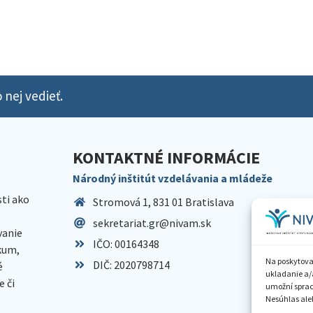
 nej vedieť.
KONTAKTNÉ INFORMÁCIE
Národný inštitút vzdelávania a mládeže
sti ako
Stromová 1, 831 01 Bratislava
sekretariat.gr@nivam.sk
anie
IČO: 00164348
skum,
Na poskytova
DIČ: 2020798714
é
ukladanie a/
 či
umožní spraco
Nesúhlas aleb