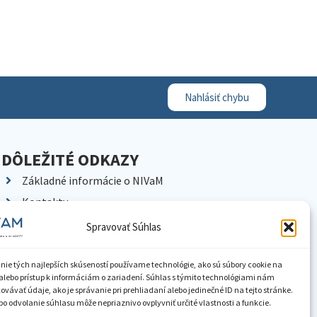
Nahlásiť chybu
DÔLEŽITÉ ODKAZY
Základné informácie o NIVaM
Kontakty
Kariéra
Spravovať Súhlas
Kde nás nájdete
Pracoviská NIVaM
nie tých najlepších skúseností používame technológie, ako sú súbory cookie na
alebo prístup k informáciám o zariadení. Súhlas s týmito technológiami nám
Dokumenty inštitúcie
vávať údaje, ako je správanie pri prehliadaní alebo jedinečné ID na tejto stránke.
o odvolanie súhlasu môže nepriaznivo ovplyvniť určité vlastnosti a funkcie.
Knižnica