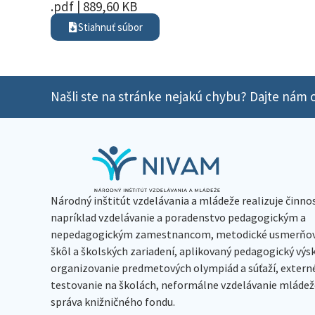
.pdf | 889,60 KB
Stiahnuť súbor
Našli ste na stránke nejakú chybu? Dajte nám o
Národný inštitút vzdelávania a mládeže realizuje činno
napríklad vzdelávanie a poradenstvo pedagogickým a
nepedagogickým zamestnancom, metodické usmerňov
škôl a školských zariadení, aplikovaný pedagogický vý
organizovanie predmetových olympiád a súťaží, extern
testovanie na školách, neformálne vzdelávanie mládeže
správa knižničného fondu.