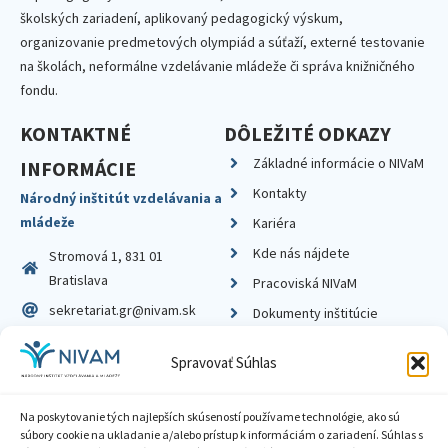
školských zariadení, aplikovaný pedagogický výskum,
organizovanie predmetových olympiád a súťaží, externé testovanie
na školách, neformálne vzdelávanie mládeže či správa knižničného
fondu.
KONTAKTNÉ
DÔLEŽITÉ ODKAZY
Základné informácie o NIVaM
INFORMÁCIE
Kontakty
Národný inštitút vzdelávania a
mládeže
Kariéra
Kde nás nájdete
Stromová 1, 831 01
Bratislava
Pracoviská NIVaM
sekretariat.gr@nivam.sk
Dokumenty inštitúcie
IČO: 00164348
Knižnica
Spravovať Súhlas
DIČ: 2020798714
Na poskytovanie tých najlepších skúseností používame technológie, ako sú
súbory cookie na ukladanie a/alebo prístup k informáciám o zariadení. Súhlas s