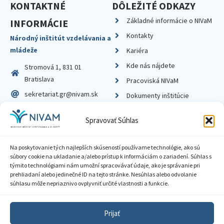
KONTAKTNÉ
DÔLEŽITÉ ODKAZY
Základné informácie o NIVaM
INFORMÁCIE
Kontakty
Národný inštitút vzdelávania a
mládeže
Kariéra
Kde nás nájdete
Stromová 1, 831 01
Bratislava
Pracoviská NIVaM
sekretariat.gr@nivam.sk
Dokumenty inštitúcie
IČO: 00164348
Knižnica
Spravovať Súhlas
DIČ: 2020798714
Na poskytovanie tých najlepších skúseností používame technológie, ako sú
súbory cookie na ukladanie a/alebo prístup k informáciám o zariadení. Súhlas s
týmito technológiami nám umožní spracovávať údaje, ako je správanie pri
prehliadaní alebo jedinečné ID na tejto stránke. Nesúhlas alebo odvolanie
Zásady ochrany súkromia
súhlasu môže nepriaznivo ovplyvniť určité vlastnosti a funkcie.
Vyhlásenie o prístupnosti
Prijať
Sprístupnenie informácií