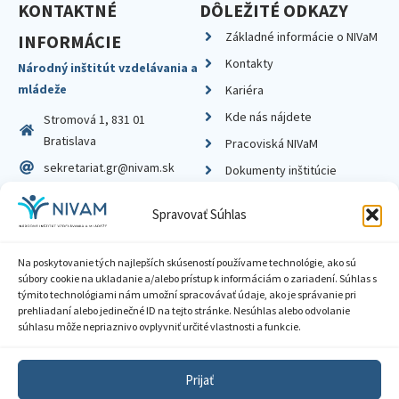
KONTAKTNÉ
DÔLEŽITÉ ODKAZY
Základné informácie o NIVaM
INFORMÁCIE
Kontakty
Národný inštitút vzdelávania a
mládeže
Kariéra
Kde nás nájdete
Stromová 1, 831 01
Bratislava
Pracoviská NIVaM
sekretariat.gr@nivam.sk
Dokumenty inštitúcie
IČO: 00164348
Knižnica
Spravovať Súhlas
DIČ: 2020798714
Na poskytovanie tých najlepších skúseností používame technológie, ako sú
súbory cookie na ukladanie a/alebo prístup k informáciám o zariadení. Súhlas s
týmito technológiami nám umožní spracovávať údaje, ako je správanie pri
prehliadaní alebo jedinečné ID na tejto stránke. Nesúhlas alebo odvolanie
Zásady ochrany súkromia
súhlasu môže nepriaznivo ovplyvniť určité vlastnosti a funkcie.
Vyhlásenie o prístupnosti
Prijať
Sprístupnenie informácií