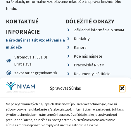
na školách, neformálne vzdelávanie mládeže či správa knižničného
fondu.
KONTAKTNÉ
DÔLEŽITÉ ODKAZY
Základné informácie o NIVaM
INFORMÁCIE
Kontakty
Národný inštitút vzdelávania a
mládeže
Kariéra
Kde nás nájdete
Stromová 1, 831 01
Bratislava
Pracoviská NIVaM
sekretariat.gr@nivam.sk
Dokumenty inštitúcie
IČO: 00164348
Knižnica
Spravovať Súhlas
DIČ: 2020798714
Na poskytovanie tých najlepších skúseností používame technológie, ako sú
súbory cookie na ukladanie a/alebo prístup k informáciám o zariadení. Súhlas s
týmito technológiami nám umožní spracovávať údaje, ako je správanie pri
prehliadaní alebo jedinečné ID na tejto stránke. Nesúhlas alebo odvolanie
Zásady ochrany súkromia
súhlasu môže nepriaznivo ovplyvniť určité vlastnosti a funkcie.