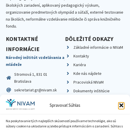
školských zariadení, aplikovaný pedagogický výskum,
organizovanie predmetových olympiád a súťaží, externé testovanie
na školách, neformálne vzdelávanie mládeže či správa knižničného
fondu.
KONTAKTNÉ
DÔLEŽITÉ ODKAZY
Základné informácie o NIVaM
INFORMÁCIE
Kontakty
Národný inštitút vzdelávania a
mládeže
Kariéra
Kde nás nájdete
Stromová 1, 831 01
Bratislava
Pracoviská NIVaM
sekretariat.gr@nivam.sk
Dokumenty inštitúcie
IČO: 00164348
Knižnica
Spravovať Súhlas
DIČ: 2020798714
Na poskytovanie tých najlepších skúseností používame technológie, ako sú
súbory cookie na ukladanie a/alebo prístup k informáciám o zariadení. Súhlas s