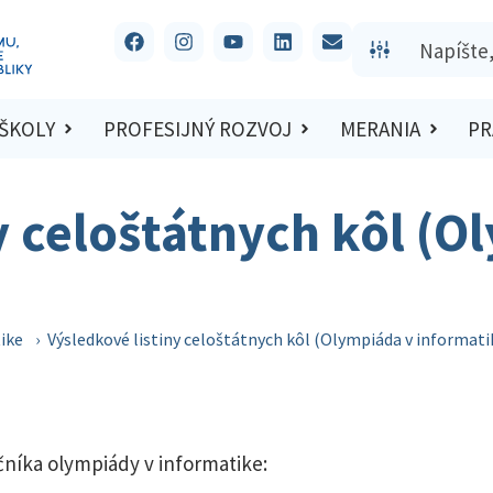
 ŠKOLY
PROFESIJNÝ ROZVOJ
MERANIA
PR
y celoštátnych kôl (O
ike
›
Výsledkové listiny celoštátnych kôl (Olympiáda v informati
očníka olympiády v informatike: