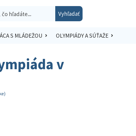
Vyhľadať
ÁCA S MLÁDEŽOU
OLYMPIÁDY A SÚŤAŽE
lympiáda v
ke)