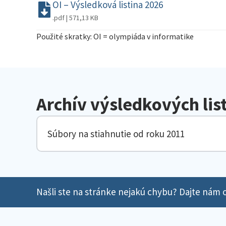
OI – Výsledková listina 2026
.pdf | 571,13 KB
Použité skratky: OI = olympiáda v informatike
Archív výsledkových lis
Súbory na stiahnutie od roku 2011
Našli ste na stránke nejakú chybu? Dajte nám o