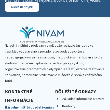
Našli ste na stránke nejakú chybu? Dajte nám o nej vedieť.
Nahlásiť chybu
Národný inštitút vzdelávania a mládeže realizuje činnosti ako
napríklad vzdelávanie a poradenstvo pedagogickým a
nepedagogickým zamestnancom, metodické usmerňovanie škôl a
školských zariadení, aplikovaný pedagogický výskum,
organizovanie predmetových olympiád a súťaží, externé testovanie
na školách, neformálne vzdelávanie mládeže či správa knižničného
fondu.
KONTAKTNÉ
DÔLEŽITÉ ODKAZY
Základné informácie o NIVaM
INFORMÁCIE
Kontakty
Národný inštitút vzdelávania a