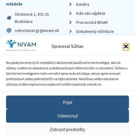
mládeže
Kariéra
Kde nás nájdete
Stromová 1, 831 01
Bratislava
Pracoviská NIVaM
sekretariat.gr@nivam.sk
Dokumenty inštitúcie
IČO: 00164348
Knižnica
Spravovať Súhlas
DIČ: 2020798714
Na poskytovanie tých najlepších skúseností používame technológie, ako sú
súbory cookie na ukladanie a/alebo prístup k informáciám o zariadení. Súhlas s
týmito technológiami nám umožní spracovávať údaje, ako je správanie pri
prehliadaní alebo jedinečné ID na tejto stránke. Nesúhlas alebo odvolanie
Zásady ochrany súkromia
súhlasu môže nepriaznivo ovplyvniť určité vlastnosti a funkcie.
Vyhlásenie o prístupnosti
Prijať
Sprístupnenie informácií
Odmietnuť
Nastavenia cookies
Zobraziť predvoľby
GDPR