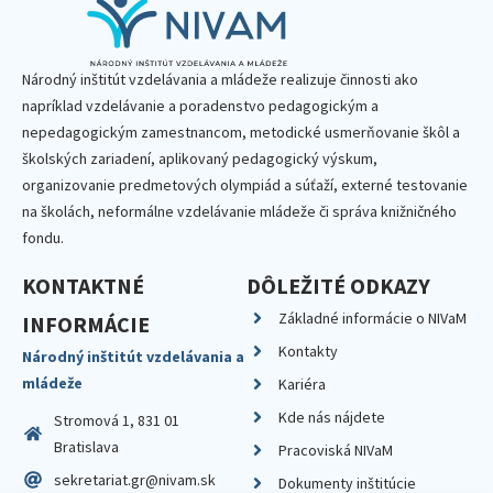
Národný inštitút vzdelávania a mládeže realizuje činnosti ako
napríklad vzdelávanie a poradenstvo pedagogickým a
nepedagogickým zamestnancom, metodické usmerňovanie škôl a
školských zariadení, aplikovaný pedagogický výskum,
organizovanie predmetových olympiád a súťaží, externé testovanie
na školách, neformálne vzdelávanie mládeže či správa knižničného
fondu.
KONTAKTNÉ
DÔLEŽITÉ ODKAZY
Základné informácie o NIVaM
INFORMÁCIE
Kontakty
Národný inštitút vzdelávania a
mládeže
Kariéra
Kde nás nájdete
Stromová 1, 831 01
Bratislava
Pracoviská NIVaM
sekretariat.gr@nivam.sk
Dokumenty inštitúcie