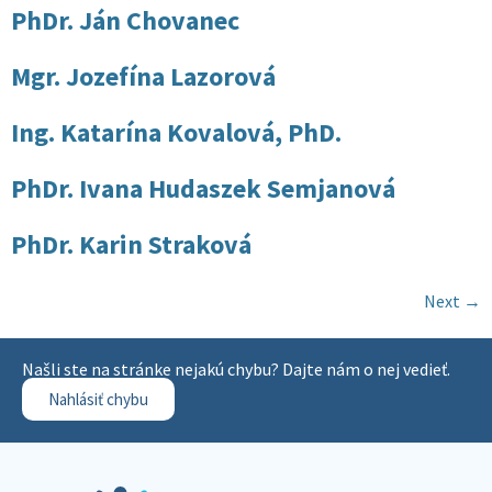
PhDr. Ján Chovanec
Mgr. Jozefína Lazorová
Ing. Katarína Kovalová, PhD.
PhDr. Ivana Hudaszek Semjanová
PhDr. Karin Straková
Next
→
Našli ste na stránke nejakú chybu? Dajte nám o nej vedieť.
Nahlásiť chybu