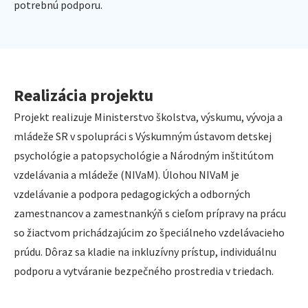
potrebnú podporu.
Realizácia projektu
Projekt realizuje Ministerstvo školstva, výskumu, vývoja a
mládeže SR v spolupráci s Výskumným ústavom detskej
psychológie a patopsychológie a Národným inštitútom
vzdelávania a mládeže (NIVaM). Úlohou NIVaM je
vzdelávanie a podpora pedagogických a odborných
zamestnancov a zamestnankýň s cieľom prípravy na prácu
so žiactvom prichádzajúcim zo špeciálneho vzdelávacieho
prúdu. Dôraz sa kladie na inkluzívny prístup, individuálnu
podporu a vytváranie bezpečného prostredia v triedach.