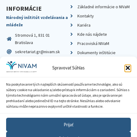
Základné informácie o NIVaM
INFORMÁCIE
Kontakty
Národný inštitút vzdelávania a
mládeže
Kariéra
Kde nás nájdete
Stromová 1, 831 01
Bratislava
Pracoviská NIVaM
sekretariat.gr@nivam.sk
Dokumenty inštitúcie
IČO: 00164348
Knižnica
Spravovať Súhlas
DIČ: 2020798714
Na poskytovanie tých najlepších skúseností používame technológie, ako sú
súbory cookie na ukladanie a/alebo prístup k informáciám o zariadení. Súhlas s
týmito technológiami nám umožní spracovávať údaje, ako je správanie pri
prehliadaní alebo jedinečné ID na tejto stránke. Nesúhlas alebo odvolanie
Zásady ochrany súkromia
súhlasu môže nepriaznivo ovplyvniť určité vlastnosti a funkcie.
Vyhlásenie o prístupnosti
Prijať
Sprístupnenie informácií