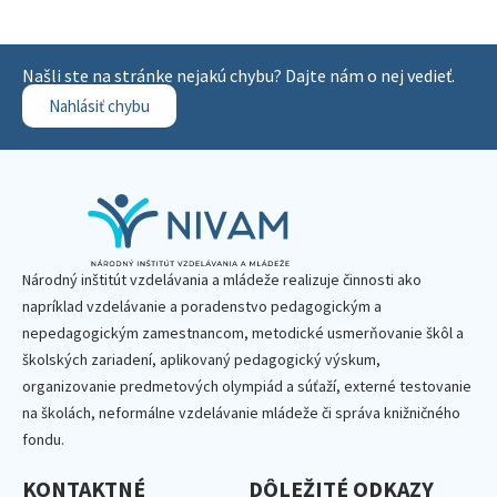
Našli ste na stránke nejakú chybu? Dajte nám o nej vedieť.
Nahlásiť chybu
Národný inštitút vzdelávania a mládeže realizuje činnosti ako
napríklad vzdelávanie a poradenstvo pedagogickým a
nepedagogickým zamestnancom, metodické usmerňovanie škôl a
školských zariadení, aplikovaný pedagogický výskum,
organizovanie predmetových olympiád a súťaží, externé testovanie
na školách, neformálne vzdelávanie mládeže či správa knižničného
fondu.
KONTAKTNÉ
DÔLEŽITÉ ODKAZY