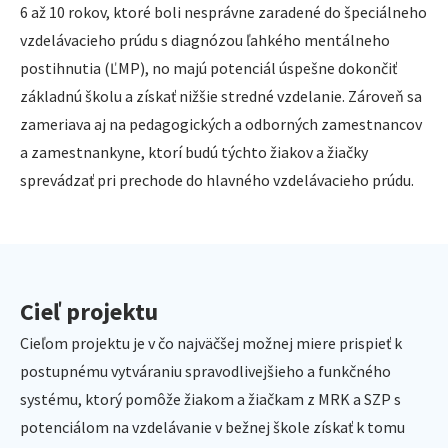
6 až 10 rokov, ktoré boli nesprávne zaradené do špeciálneho
vzdelávacieho prúdu s diagnózou ľahkého mentálneho
postihnutia (ĽMP), no majú potenciál úspešne dokončiť
základnú školu a získať nižšie stredné vzdelanie. Zároveň sa
zameriava aj na pedagogických a odborných zamestnancov
a zamestnankyne, ktorí budú týchto žiakov a žiačky
sprevádzať pri prechode do hlavného vzdelávacieho prúdu.
Cieľ projektu
Cieľom projektu je v čo najväčšej možnej miere prispieť k
postupnému vytváraniu spravodlivejšieho a funkčného
systému, ktorý pomôže žiakom a žiačkam z MRK a SZP s
potenciálom na vzdelávanie v bežnej škole získať k tomu