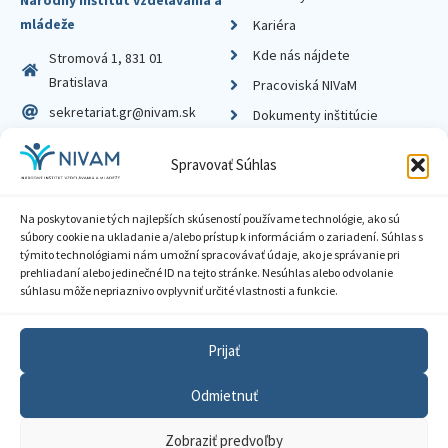
Národný inštitút vzdelávania a
mládeže
Kariéra
Kde nás nájdete
Stromová 1, 831 01
Bratislava
Pracoviská NIVaM
sekretariat.gr@nivam.sk
Dokumenty inštitúcie
IČO: 00164348
Knižnica
Spravovať Súhlas
DIČ: 2020798714
Na poskytovanie tých najlepších skúseností používame technológie, ako sú
súbory cookie na ukladanie a/alebo prístup k informáciám o zariadení. Súhlas s
týmito technológiami nám umožní spracovávať údaje, ako je správanie pri
prehliadaní alebo jedinečné ID na tejto stránke. Nesúhlas alebo odvolanie
Zásady ochrany súkromia
súhlasu môže nepriaznivo ovplyvniť určité vlastnosti a funkcie.
Vyhlásenie o prístupnosti
Prijať
Sprístupnenie informácií
Odmietnuť
Nastavenia cookies
Zobraziť predvoľby