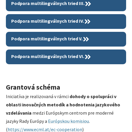
Podpora multilingválnych tried III.
Podpora multilingválnych tried IV.
Podpora multilingválnych tried V.
Podpora multilingválnych tried VI.
Grantová schéma
Iniciatíva je realizovaná v rámci
dohody o spolupráci v
oblasti inovačných metodík a hodnotenia jazykového
vzdelávania
medzi Európskym centrom pre moderné
jazyky Rady Európy a
Európskou komisiou
.
(
https://www.ecml.at/ec-cooperation
)