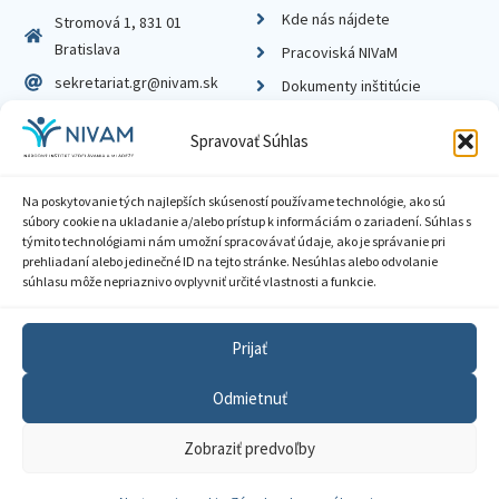
Kde nás nájdete
Stromová 1, 831 01
Bratislava
Pracoviská NIVaM
sekretariat.gr@nivam.sk
Dokumenty inštitúcie
IČO: 00164348
Knižnica
Spravovať Súhlas
DIČ: 2020798714
Na poskytovanie tých najlepších skúseností používame technológie, ako sú
súbory cookie na ukladanie a/alebo prístup k informáciám o zariadení. Súhlas s
týmito technológiami nám umožní spracovávať údaje, ako je správanie pri
prehliadaní alebo jedinečné ID na tejto stránke. Nesúhlas alebo odvolanie
Zásady ochrany súkromia
súhlasu môže nepriaznivo ovplyvniť určité vlastnosti a funkcie.
Vyhlásenie o prístupnosti
Prijať
Sprístupnenie informácií
Odmietnuť
Nastavenia cookies
Zobraziť predvoľby
GDPR
© 2026 Národný inštitút vzdelávania a mládeže