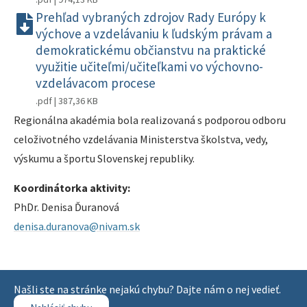
Prehľad vybraných zdrojov Rady Európy k
výchove a vzdelávaniu k ľudským právam a
demokratickému občianstvu na praktické
využitie učiteľmi/učiteľkami vo výchovno-
vzdelávacom procese
.pdf | 387,36 KB
Regionálna akadémia bola realizovaná s podporou odboru
celoživotného vzdelávania Ministerstva školstva, vedy,
výskumu a športu Slovenskej republiky.
Koordinátorka aktivity:
PhDr. Denisa Ďuranová
denisa.duranova@nivam.sk
Našli ste na stránke nejakú chybu? Dajte nám o nej vedieť.