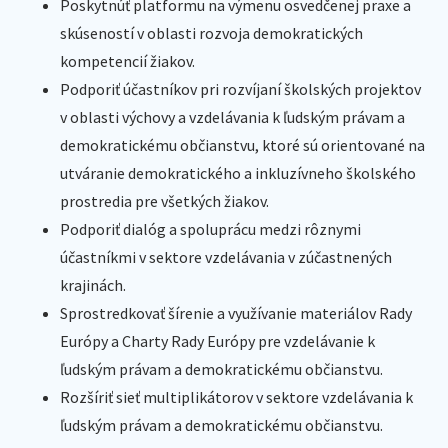
Poskytnúť platformu na výmenu osvedčenej praxe a
skúseností v oblasti rozvoja demokratických
kompetencií žiakov.
Podporiť účastníkov pri rozvíjaní školských projektov
v oblasti výchovy a vzdelávania k ľudským právam a
demokratickému občianstvu, ktoré sú orientované na
utváranie demokratického a inkluzívneho školského
prostredia pre všetkých žiakov.
Podporiť dialóg a spoluprácu medzi rôznymi
účastníkmi v sektore vzdelávania v zúčastnených
krajinách.
Sprostredkovať šírenie a využívanie materiálov Rady
Európy a Charty Rady Európy pre vzdelávanie k
ľudským právam a demokratickému občianstvu.
Rozšíriť sieť multiplikátorov v sektore vzdelávania k
ľudským právam a demokratickému občianstvu.