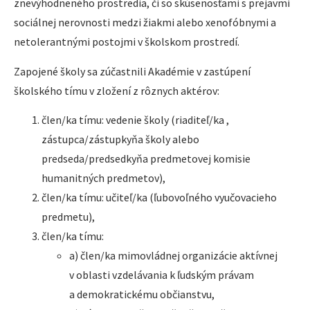
znevýhodneného prostredia, či so skúsenosťami s prejavmi
sociálnej nerovnosti medzi žiakmi alebo xenofóbnymi a
netolerantnými postojmi v školskom prostredí.
Zapojené školy sa zúčastnili Akadémie v zastúpení
školského tímu v zložení z rôznych aktérov:
člen/ka tímu: vedenie školy (riaditeľ/ka ,
zástupca/zástupkyňa školy alebo
predseda/predsedkyňa predmetovej komisie
humanitných predmetov),
člen/ka tímu: učiteľ/ka (ľubovoľného vyučovacieho
predmetu),
člen/ka tímu:
a) člen/ka mimovládnej organizácie aktívnej
v oblasti vzdelávania k ľudským právam
a demokratickému občianstvu,