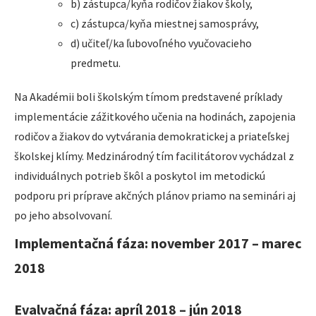
b) zástupca/kyňa rodičov žiakov školy,
c) zástupca/kyňa miestnej samosprávy,
d) učiteľ/ka ľubovoľného vyučovacieho
predmetu.
Na Akadémii boli školským tímom predstavené príklady
implementácie zážitkového učenia na hodinách, zapojenia
rodičov a žiakov do vytvárania demokratickej a priateľskej
školskej klímy. Medzinárodný tím facilitátorov vychádzal z
individuálnych potrieb škôl a poskytol im metodickú
podporu pri príprave akčných plánov priamo na seminári aj
po jeho absolvovaní.
Implementačná fáza: november 2017 – marec
2018
Evalvačná fáza: apríl 2018 – jún 2018