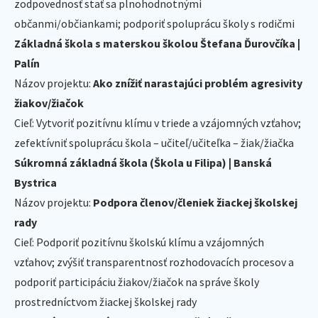
zodpovednosť stať sa plnohodnotnými
občanmi/občiankami; podporiť spoluprácu školy s rodičmi
Základná škola s materskou školou Štefana Ďurovčíka |
Palín
Názov projektu:
Ako znížiť narastajúci problém agresivity
žiakov/žiačok
Cieľ: Vytvoriť pozitívnu klímu v triede a vzájomných vzťahov;
zefektívniť spoluprácu škola – učiteľ/učiteľka – žiak/žiačka
Súkromná základná škola (Škola u Filipa) | Banská
Bystrica
Názov projektu:
Podpora členov/členiek žiackej školskej
rady
Cieľ: Podporiť pozitívnu školskú klímu a vzájomných
vzťahov; zvýšiť transparentnosť rozhodovacích procesov a
podporiť participáciu žiakov/žiačok na správe školy
prostredníctvom žiackej školskej rady