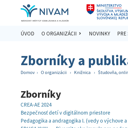
ÚVOD
O ORGANIZÁCII
NOVINKY
PRE
Zborníky a publik
Domov
›
O organizácii
›
Knižnica
›
Študovňa, onli
Zborníky
CREA-AE 2024
Bezpečnosť detí v digitálnom priestore
Pedagogika a andragogika I. (vedy o výchove a