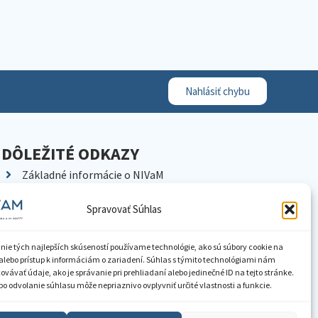
Nahlásiť chybu
DÔLEŽITÉ ODKAZY
Základné informácie o NIVaM
Kontakty
Spravovať Súhlas
Kariéra
Kde nás nájdete
nie tých najlepších skúseností používame technológie, ako sú súbory cookie na
Pracoviská NIVaM
alebo prístup k informáciám o zariadení. Súhlas s týmito technológiami nám
vávať údaje, ako je správanie pri prehliadaní alebo jedinečné ID na tejto stránke.
Dokumenty inštitúcie
o odvolanie súhlasu môže nepriaznivo ovplyvniť určité vlastnosti a funkcie.
Knižnica