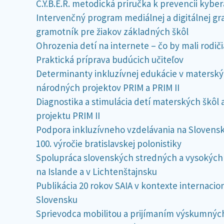
C.Y.B.E.R. metodická príručka k prevencii kyber
Intervenčný program mediálnej a digitálnej gr
gramotník pre žiakov základných škôl
Ohrozenia detí na internete – čo by mali rodiči
Praktická príprava budúcich učiteľov
Determinanty inkluzívnej edukácie v matersk
národných projektov PRIM a PRIM II
Diagnostika a stimulácia detí materských škôl
projektu PRIM II
Podpora inkluzívneho vzdelávania na Slovensku
100. výročie bratislavskej polonistiky
Spolupráca slovenských stredných a vysokých 
na Islande a v Lichtenštajnsku
Publikácia 20 rokov SAIA v kontexte internacio
Slovensku
Sprievodca mobilitou a prijímaním výskumnýc