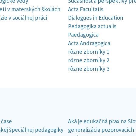
gogické vedy“
Súčasnosť a perspektívy pre
etí v materských školách
Acta Facultatis
e v sociálnej práci
Dialogues in Education
Pedagogika actualis
Paedagogica
Acta Andragogica
rôzne zborníky 1
rôzne zborníky 2
rôzne zborníky 3
 čase
Aká je edukačná prax na Slo
kej špeciálnej pedagogiky
generalizácia pozorovacich 