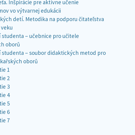
eťa. Inšpirácie pre aktívne učenie
mov vo výtvarnej edukácii
nských detí. Metodika na podporu čitateľstva
 veku
 studenta – učebnice pro učitele
ch oborů
í studenta – soubor didaktických metod pro
ékařských oborů
ie 1
ie 2
ie 3
ie 4
ie 5
ie 6
ie 7