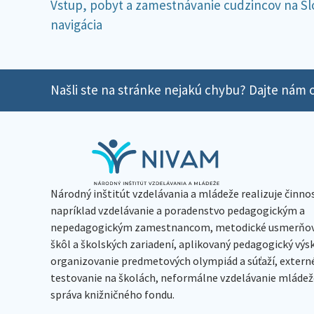
Vstup, pobyt a zamestnávanie cudzincov na Sl
navigácia
Našli ste na stránke nejakú chybu? Dajte nám o
Národný inštitút vzdelávania a mládeže realizuje činno
napríklad vzdelávanie a poradenstvo pedagogickým a
nepedagogickým zamestnancom, metodické usmerňov
škôl a školských zariadení, aplikovaný pedagogický vý
organizovanie predmetových olympiád a súťaží, extern
testovanie na školách, neformálne vzdelávanie mládeže
správa knižničného fondu.