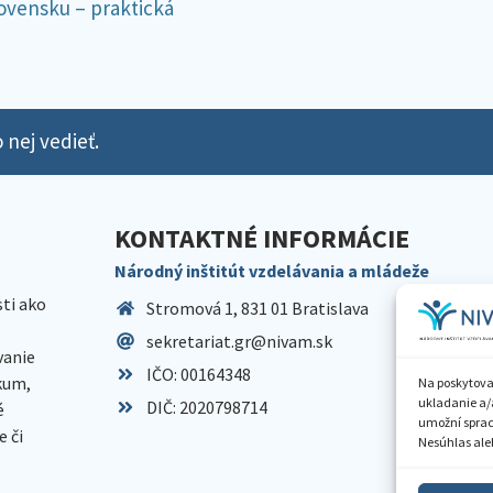
ovensku – praktická
 nej vedieť.
KONTAKTNÉ INFORMÁCIE
Národný inštitút vzdelávania a mládeže
sti ako
Stromová 1, 831 01 Bratislava
sekretariat.gr@nivam.sk
anie
IČO: 00164348
skum,
Na poskytova
ukladanie a/
DIČ: 2020798714
é
umožní spraco
 či
Nesúhlas aleb