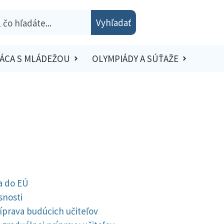
Vyhľadať
ÁCA S MLÁDEŽOU
OLYMPIÁDY A SÚŤAŽE
a do EÚ
snosti
ríprava budúcich učiteľov