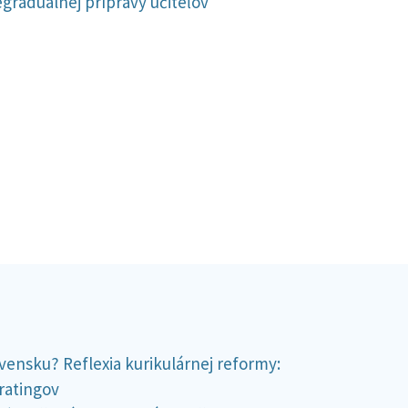
graduálnej prípravy učiteľov
vensku? Reflexia kurikulárnej reformy:
ratingov