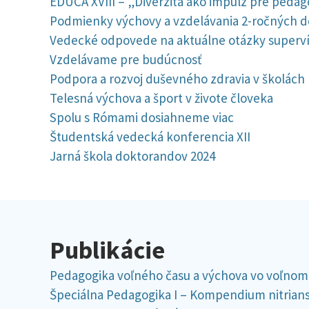
EDUCA XVIII – „Diverzita ako impulz pre peda
Podmienky výchovy a vzdelávania 2-ročných d
Vedecké odpovede na aktuálne otázky supervízi
Vzdelávame pre budúcnosť
Podpora a rozvoj duševného zdravia v školách
Telesná výchova a šport v živote človeka
Spolu s Rómami dosiahneme viac
Študentská vedecká konferencia XII
Jarná škola doktorandov 2024
Publikácie
Pedagogika voľného času a výchova vo voľnom
Špeciálna Pedagogika I – Kompendium nitrians