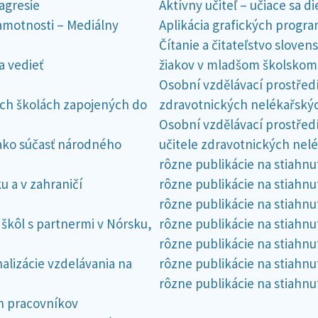
agresie
Aktívny učiteľ – učiace sa di
amotnosti – Mediálny
Aplikácia grafických progra
Čítanie a čitateľstvo slove
a vedieť
žiakov v mladšom školskom
Osobní vzdělávací prostředí
ých školách zapojených do
zdravotnických nelékařský
Osobní vzdělávací prostřed
 ako súčasť národného
učitele zdravotnických nel
rôzne publikácie na stiahnut
 a v zahraničí
rôzne publikácie na stiahnut
rôzne publikácie na stiahnut
škôl s partnermi v Nórsku,
rôzne publikácie na stiahnut
rôzne publikácie na stiahnut
nalizácie vzdelávania na
rôzne publikácie na stiahnut
rôzne publikácie na stiahnut
h pracovníkov