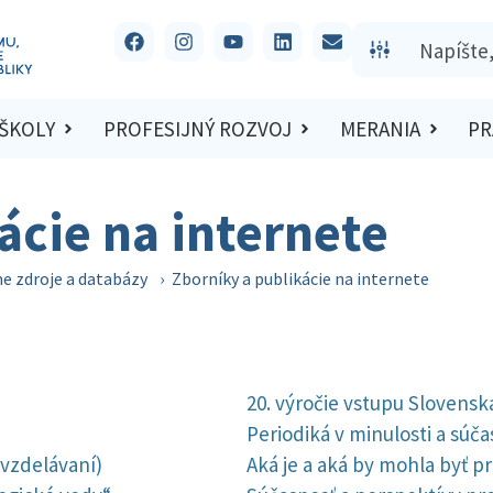
 ŠKOLY
PROFESIJNÝ ROZVOJ
MERANIA
PR
ácie na internete
ne zdroje a databázy
›
Zborníky a publikácie na internete
20. výročie vstupu Slovensk
Periodiká v minulosti a súča
 vzdelávaní)
Aká je a aká by mohla byť p