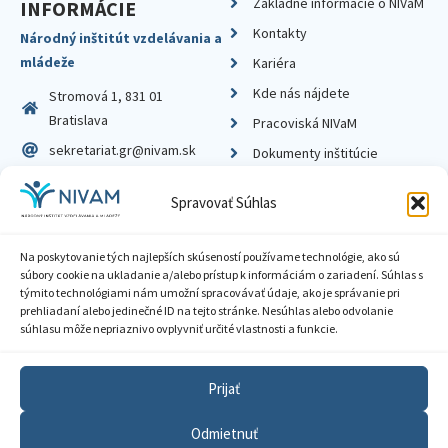
Základné informácie o NIVaM
INFORMÁCIE
Kontakty
Národný inštitút vzdelávania a
mládeže
Kariéra
Kde nás nájdete
Stromová 1, 831 01
Bratislava
Pracoviská NIVaM
sekretariat.gr@nivam.sk
Dokumenty inštitúcie
IČO: 00164348
Knižnica
Spravovať Súhlas
DIČ: 2020798714
Na poskytovanie tých najlepších skúseností používame technológie, ako sú
súbory cookie na ukladanie a/alebo prístup k informáciám o zariadení. Súhlas s
týmito technológiami nám umožní spracovávať údaje, ako je správanie pri
prehliadaní alebo jedinečné ID na tejto stránke. Nesúhlas alebo odvolanie
Zásady ochrany súkromia
súhlasu môže nepriaznivo ovplyvniť určité vlastnosti a funkcie.
Vyhlásenie o prístupnosti
Prijať
Sprístupnenie informácií
Odmietnuť
Nastavenia cookies