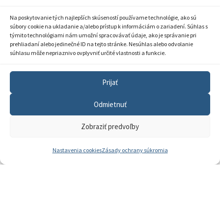
Národný inštitút vzdelávania a
mládeže
Kariéra
Na poskytovanie tých najlepších skúseností používame technológie, ako sú
súbory cookie na ukladanie a/alebo prístup k informáciám o zariadení. Súhlas s
Kde nás nájdete
Stromová 1, 831 01
týmito technológiami nám umožní spracovávať údaje, ako je správanie pri
Bratislava
Pracoviská NIVaM
prehliadaní alebo jedinečné ID na tejto stránke. Nesúhlas alebo odvolanie
súhlasu môže nepriaznivo ovplyvniť určité vlastnosti a funkcie.
sekretariat.gr@nivam.sk
Dokumenty inštitúcie
IČO: 00164348
Knižnica
Prijať
DIČ: 2020798714
Odmietnuť
Zobraziť predvoľby
Zásady ochrany súkromia
Nastavenia cookies
Zásady ochrany súkromia
Vyhlásenie o prístupnosti
Sprístupnenie informácií
Nastavenia cookies