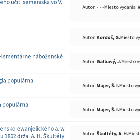
ného učit. semeniska vo V.
Autor: - - -
Miesto vydania:
Autor:
Kordoš, G.
Miesto v
y elementárne náboženské
Autor:
Galbavý, J.
Miesto v
gia populárna
Autor:
Majer, Š. I.
Miesto vy
a populárna
Autor:
Majer, Š. I.
Miesto vy
ensko-ewanjelického a. w.
Autor:
Škultéty, A. H.
Miest
 1862 držal A. H. Škultéty