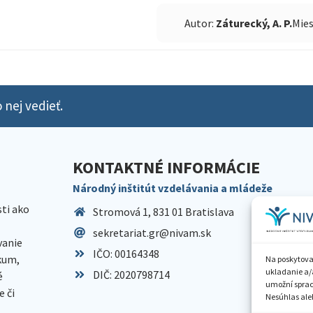
Autor:
Záturecký, A. P.
Mies
 nej vedieť.
KONTAKTNÉ INFORMÁCIE
Národný inštitút vzdelávania a mládeže
sti ako
Stromová 1, 831 01 Bratislava
sekretariat.gr@nivam.sk
anie
IČO: 00164348
skum,
Na poskytova
ukladanie a/
DIČ: 2020798714
é
umožní spraco
 či
Nesúhlas aleb