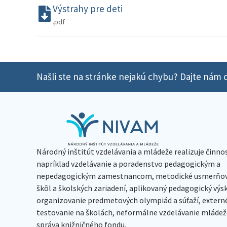
Výstrahy pre deti
.pdf
Našli ste na stránke nejakú chybu? Dajte nám o
Národný inštitút vzdelávania a mládeže realizuje činno
napríklad vzdelávanie a poradenstvo pedagogickým a
nepedagogickým zamestnancom, metodické usmerňov
škôl a školských zariadení, aplikovaný pedagogický vý
organizovanie predmetových olympiád a súťaží, extern
testovanie na školách, neformálne vzdelávanie mládeže
správa knižničného fondu.