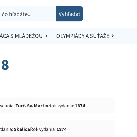
Vyhľadať
ÁCA S MLÁDEŽOU
OLYMPIÁDY A SÚŤAŽE
18
vydania:
Turč. Sv. Martin
Rok vydania:
1874
ydania:
Skalica
Rok vydania:
1874