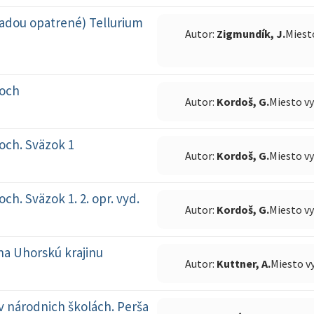
sadou opatrené) Tellurium
Autor:
Zigmundík, J.
Miest
toch
Autor:
Kordoš, G.
Miesto v
och. Sväzok 1
Autor:
Kordoš, G.
Miesto v
. Sväzok 1. 2. opr. vyd.
Autor:
Kordoš, G.
Miesto v
a Uhorskú krajinu
Autor:
Kuttner, A.
Miesto v
v národnich školách. Perša