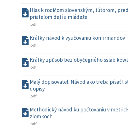
Hlas k rodičom slovenským, tútorom, pre
priateľom detí a mládeže
.pdf
Krátky návod k vyučovaniu konfirmandov
.pdf
Krátky způsob bez obyčegného sslabikowá
.pdf
Malý dopisovateľ. Návod ako treba písať lis
dopisy
.pdf
Methodický návod ku počtovaniu v metric
zlomkoch
.pdf