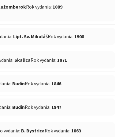
Ružomberok
Rok vydania:
1889
ydania:
Lipt. Sv. Mikuláš
Rok vydania:
1908
ydania:
Skalica
Rok vydania:
1871
dania:
Budín
Rok vydania:
1846
dania:
Budín
Rok vydania:
1847
o vydania:
B. Bystrica
Rok vydania:
1863