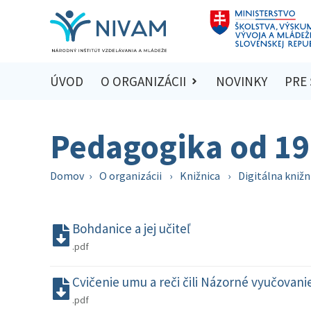
ÚVOD
O ORGANIZÁCII
NOVINKY
PRE
Pedagogika od 19.
Domov
›
O organizácii
›
Knižnica
›
Digitálna knižn
Bohdanice a jej učiteľ
.pdf
Cvičenie umu a reči čili Názorné vyučovani
.pdf