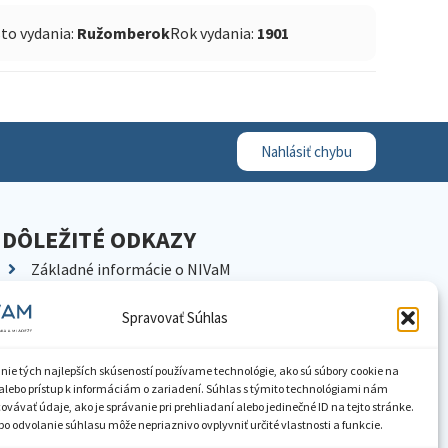
to vydania:
Ružomberok
Rok vydania:
1901
Nahlásiť chybu
DÔLEŽITÉ ODKAZY
Základné informácie o NIVaM
Kontakty
Spravovať Súhlas
Kariéra
Kde nás nájdete
nie tých najlepších skúseností používame technológie, ako sú súbory cookie na
Pracoviská NIVaM
alebo prístup k informáciám o zariadení. Súhlas s týmito technológiami nám
vávať údaje, ako je správanie pri prehliadaní alebo jedinečné ID na tejto stránke.
Dokumenty inštitúcie
o odvolanie súhlasu môže nepriaznivo ovplyvniť určité vlastnosti a funkcie.