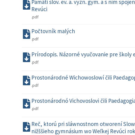
Pamäti slov. ev. a. vyzn. gym. a s nim spoje
Revúci
.pdf
Počtovník malých
.pdf
Prírodopis. Názorné vyučovanie pre škol
.pdf
Prostonárodné Wichowoslowí čili Paedago
.pdf
Prostonárodnó Vichovoslovi čili Paedagogi
.pdf
Reč, ktorú pri sláwnostnom otworení Slow
nižššieho gymnásium wo Weľkej Revúci roku