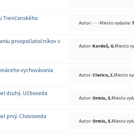
átu Trenčanského
Autor: - - -
Miesto vydania:
T
aniu prvopočiatočníkov v
Autor:
Kordoš, G.
Miesto v
domáceho vychovávania
Autor:
Clerico, Ľ.
Miesto vy
iel druhý. Učboveda
Autor:
Ormis, S.
Miesto vyd
iel prvý. Chovoveda
Autor:
Ormis, S.
Miesto vyd