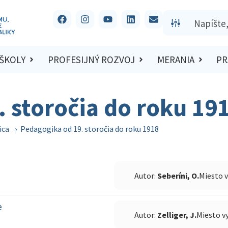
 ŠKOLY
PROFESIJNÝ ROZVOJ
MERANIA
PR
 storočia do roku 19
ica
›
Pedagogika od 19. storočia do roku 1918
Autor:
Seberíni, O.
Miesto 
e
Autor:
Zelliger, J.
Miesto v