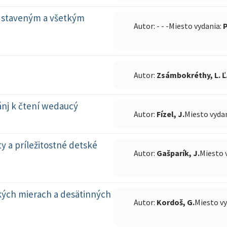
dstaveným a všetkým
Autor: - - -
Miesto vydania:
Autor:
Zsámbokréthy, L. Ľ
nj k čtení wedaucý
Autor:
Fízel, J.
Miesto vyda
ty a príležitostné detské
Autor:
Gašparík, J.
Miesto 
kých mierach a desätinných
Autor:
Kordoš, G.
Miesto v