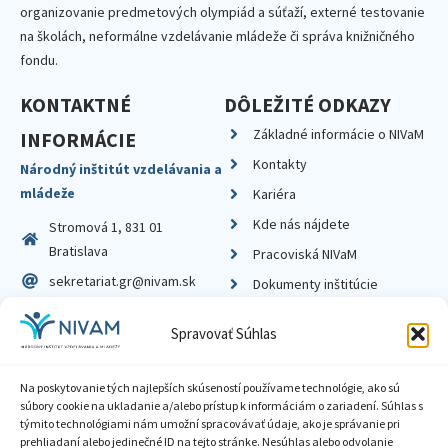
organizovanie predmetových olympiád a súťaží, externé testovanie
na školách, neformálne vzdelávanie mládeže či správa knižničného
fondu.
KONTAKTNÉ
DÔLEŽITÉ ODKAZY
Základné informácie o NIVaM
INFORMÁCIE
Kontakty
Národný inštitút vzdelávania a
mládeže
Kariéra
Kde nás nájdete
Stromová 1, 831 01
Bratislava
Pracoviská NIVaM
sekretariat.gr@nivam.sk
Dokumenty inštitúcie
IČO: 00164348
Knižnica
Spravovať Súhlas
DIČ: 2020798714
Na poskytovanie tých najlepších skúseností používame technológie, ako sú
súbory cookie na ukladanie a/alebo prístup k informáciám o zariadení. Súhlas s
týmito technológiami nám umožní spracovávať údaje, ako je správanie pri
prehliadaní alebo jedinečné ID na tejto stránke. Nesúhlas alebo odvolanie
Zásady ochrany súkromia