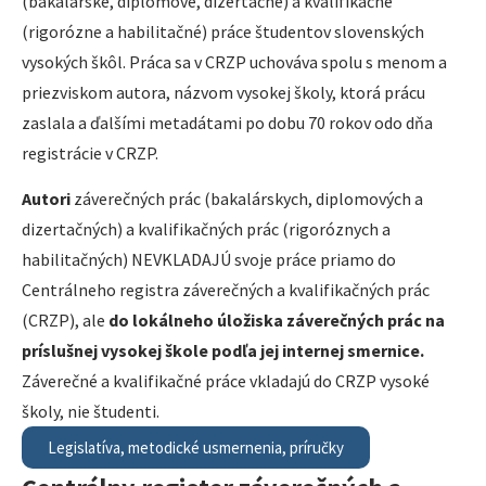
(bakalárske, diplomové, dizertačné) a kvalifikačné
(rigorózne a habilitačné) práce študentov slovenských
vysokých škôl. Práca sa v CRZP uchováva spolu s menom a
priezviskom autora, názvom vysokej školy, ktorá prácu
zaslala a ďalšími metadátami po dobu 70 rokov odo dňa
registrácie v CRZP.
Autori
záverečných prác (bakalárskych, diplomových a
dizertačných) a kvalifikačných prác (rigoróznych a
habilitačných) NEVKLADAJÚ svoje práce priamo do
Centrálneho registra záverečných a kvalifikačných prác
(CRZP), ale
do lokálneho úložiska záverečných prác na
príslušnej vysokej škole podľa jej internej smernice.
Záverečné a kvalifikačné práce vkladajú do CRZP vysoké
školy, nie študenti.
Legislatíva, metodické usmernenia, príručky