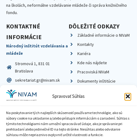
na školách, neformálne vzdelávanie mládeže či správa knižničného
fondu.
KONTAKTNÉ
DÔLEŽITÉ ODKAZY
Základné informácie o NIVaM
INFORMÁCIE
Kontakty
Národný inštitút vzdelávania a
mládeže
Kariéra
Kde nás nájdete
Stromová 1, 831 01
Bratislava
Pracoviská NIVaM
sekretariat.gr@nivam.sk
Dokumenty inštitúcie
IČO: 00164348
Knižnica
Spravovať Súhlas
DIČ: 2020798714
Na poskytovanie tých najlepších skúseností používame technológie, ako sú
súbory cookie na ukladanie a/alebo prístup k informáciám o zariadení. Súhlas s
týmito technológiami nám umožní spracovávať údaje, ako je správanie pri
prehliadaní alebo jedinečné ID na tejto stránke. Nesúhlas alebo odvolanie
Zásady ochrany súkromia
súhlasu môže nepriaznivo ovplyvniť určité vlastnosti a funkcie.