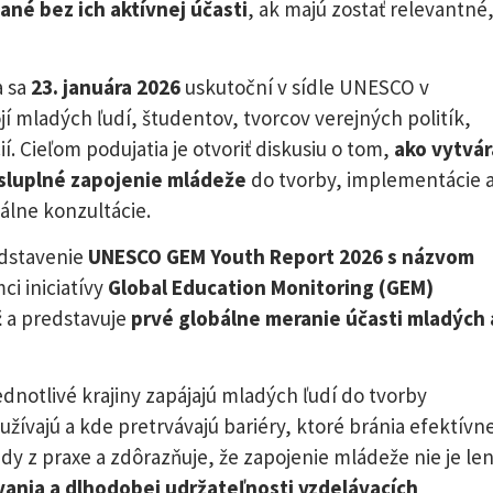
né bez ich aktívnej účasti
, ak majú zostať relevantné
a sa
23. januára 2026
uskutoční v sídle UNESCO v
ojí mladých ľudí, študentov, tvorcov verejných politík,
. Cieľom podujatia je otvoriť diskusiu o tom,
ako vytvár
sluplné zapojenie mládeže
do tvorby, implementácie 
álne konzultácie.
edstavenie
UNESCO GEM Youth Report 2026 s názvom
ci iniciatívy
Global Education Monitoring (GEM)
ž
a predstavuje
prvé globálne meranie účasti mladých 
dnotlivé krajiny zapájajú mladých ľudí do tvorby
užívajú a kde pretrvávajú bariéry, ktoré bránia efektívne
ady z praxe a zdôrazňuje, že zapojenie mládeže nie je le
vania a dlhodobej udržateľnosti vzdelávacích