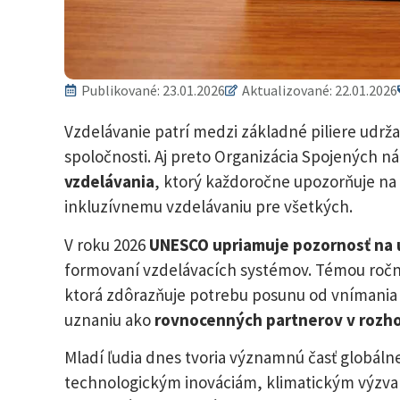
Publikované:
23.01.2026
Aktualizované: 22.01.2026
Vzdelávanie patrí medzi základné piliere udrža
spoločnosti. Aj preto Organizácia Spojených n
vzdelávania
, ktorý každoročne upozorňuje na 
inkluzívnemu vzdelávaniu pre všetkých.
V roku 2026
UNESCO upriamuje pozornosť na 
formovaní vzdelávacích systémov. Témou ročn
ktorá zdôrazňuje potrebu posunu od vnímania 
uznaniu ako
rovnocenných partnerov v rozh
Mladí ľudia dnes tvoria významnú časť globáln
technologickým inováciám, klimatickým výzv