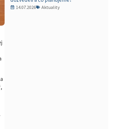
14.07.2026
Aktuality
j
a
na
“
,
–