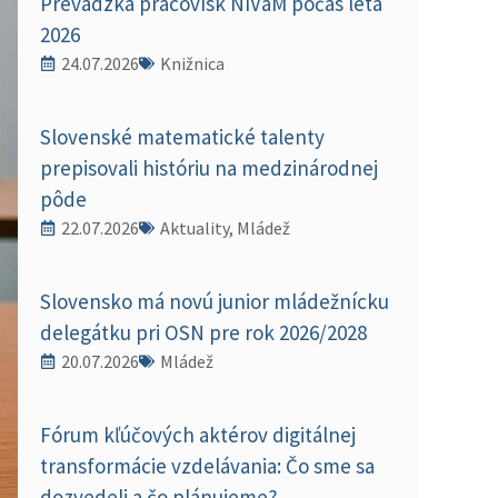
Prevádzka pracovísk NIVaM počas leta
2026
24.07.2026
Knižnica
Slovenské matematické talenty
prepisovali históriu na medzinárodnej
pôde
22.07.2026
Aktuality, Mládež
Slovensko má novú junior mládežnícku
delegátku pri OSN pre rok 2026/2028
20.07.2026
Mládež
Fórum kľúčových aktérov digitálnej
transformácie vzdelávania: Čo sme sa
dozvedeli a čo plánujeme?