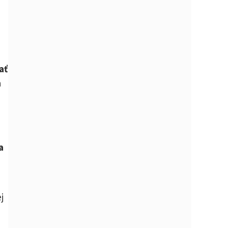
,
ať
a
a
j
n