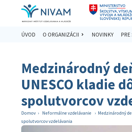
ÚVOD
O ORGANIZÁCII
NOVINKY
PRE
Medzinárodný deň
UNESCO kladie dô
spolutvorcov vzd
Domov
›
Neformálne vzdelávanie
›
Medzinárodný de
spolutvorcov vzdelávania