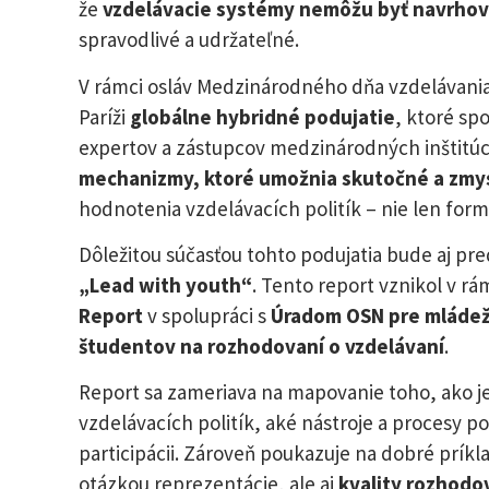
že
vzdelávacie systémy nemôžu byť navrhova
spravodlivé a udržateľné.
V rámci osláv Medzinárodného dňa vzdelávani
Paríži
globálne hybridné podujatie
, ktoré sp
expertov a zástupcov medzinárodných inštitúcií
mechanizmy, ktoré umožnia skutočné a zmy
hodnotenia vzdelávacích politík – nie len form
Dôležitou súčasťou tohto podujatia bude aj pr
„Lead with youth“
. Tento report vznikol v rám
Report
v spolupráci s
Úradom OSN pre mláde
študentov na rozhodovaní o vzdelávaní
.
Report sa zameriava na mapovanie toho, ako je
vzdelávacích politík, aké nástroje a procesy po
participácii. Zároveň poukazuje na dobré príkl
otázkou reprezentácie, ale aj
kvality rozhodo