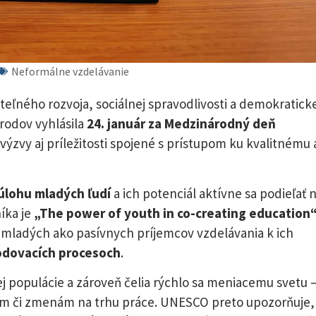
Neformálne vzdelávanie
teľného rozvoja, sociálnej spravodlivosti a demokraticke
árodov vyhlásila
24. január za Medzinárodný deň
výzvy aj príležitosti spojené s prístupom ku kvalitnému 
úlohu mladých ľudí
a ich potenciál aktívne sa podieľať 
íka je
„The power of youth in co-creating education
mladých ako pasívnych príjemcov vzdelávania k ich
odovacích procesoch
.
ej populácie a zároveň čelia rýchlo sa meniacemu svetu 
am či zmenám na trhu práce. UNESCO preto upozorňuje,