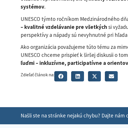
systémov
.
UNESCO týmto ročníkom Medzinárodného dňa vz
– kvalitné vzdelávanie pre všetkých
si vyžad
perspektívy a nápady sú nevyhnutné pri hľadan
Ako organizácia považujeme túto tému za mimor
UNESCO chceme prispieť k širšej diskusii o to
ľuďmi – inkluzívne, participatívne a orient
Zdieľať článok na:
Našli ste na stránke nejakú chybu? Dajte nám o