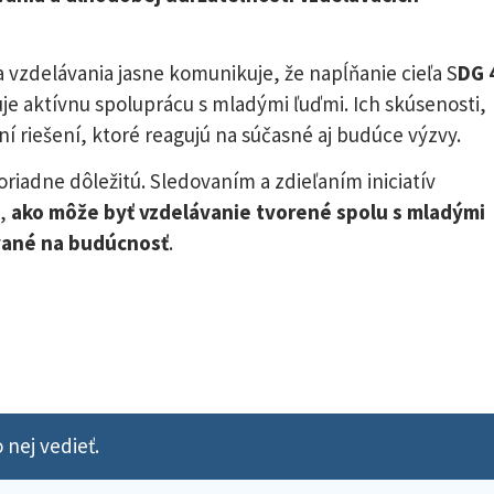
delávania jasne komunikuje, že napĺňanie cieľa S
DG 
uje aktívnu spoluprácu s mladými ľuďmi. Ich skúsenosti,
í riešení, ktoré reagujú na súčasné aj budúce výzvy.
iadne dôležitú. Sledovaním a zdieľaním iniciatív
m,
ako môže byť vzdelávanie tvorené spolu s mladými
ované na budúcnosť
.
 nej vedieť.