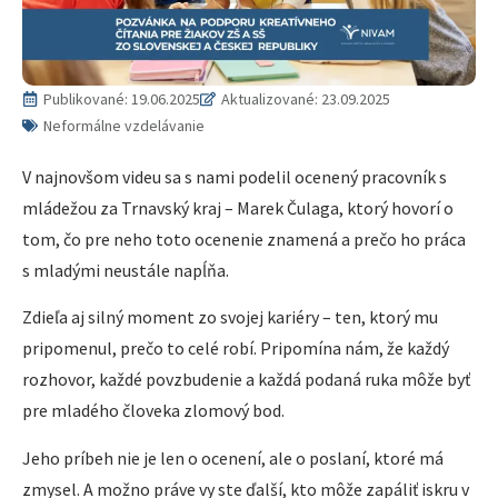
Publikované:
19.06.2025
Aktualizované: 23.09.2025
Neformálne vzdelávanie
V najnovšom videu sa s nami podelil ocenený pracovník s
mládežou za Trnavský kraj – Marek Čulaga, ktorý hovorí o
tom, čo pre neho toto ocenenie znamená a prečo ho práca
s mladými neustále napĺňa.
Zdieľa aj silný moment zo svojej kariéry – ten, ktorý mu
pripomenul, prečo to celé robí. Pripomína nám, že každý
rozhovor, každé povzbudenie a každá podaná ruka môže byť
pre mladého človeka zlomový bod.
Jeho príbeh nie je len o ocenení, ale o poslaní, ktoré má
zmysel. A možno práve vy ste ďalší, kto môže zapáliť iskru v