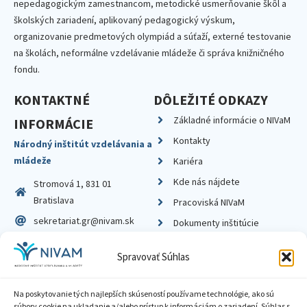
nepedagogickým zamestnancom, metodické usmerňovanie škôl a
školských zariadení, aplikovaný pedagogický výskum,
organizovanie predmetových olympiád a súťaží, externé testovanie
na školách, neformálne vzdelávanie mládeže či správa knižničného
fondu.
KONTAKTNÉ
DÔLEŽITÉ ODKAZY
Základné informácie o NIVaM
INFORMÁCIE
Kontakty
Národný inštitút vzdelávania a
mládeže
Kariéra
Kde nás nájdete
Stromová 1, 831 01
Bratislava
Pracoviská NIVaM
sekretariat.gr@nivam.sk
Dokumenty inštitúcie
IČO: 00164348
Knižnica
Spravovať Súhlas
DIČ: 2020798714
Na poskytovanie tých najlepších skúseností používame technológie, ako sú
súbory cookie na ukladanie a/alebo prístup k informáciám o zariadení. Súhlas s