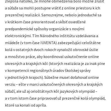
zlepšila natoľko, že mnohé obmedzenia bolo možné zrušiť
a súťaže sa mohli postupne vrátiť z online priestoru k ich
prezenčnej realizácii. Samozrejme, nebolo jednoduché sa
v krátkom čase preorientovať a skĺbiť osvedčené
predpandemické spôsoby organizácie s novými
elektronickými. Tím Národného inštitútu vzdelávania a
mládeže (v tom čase IUVENTA) zabezpečujúci celoštátne
kolá v ostatných dvoch rokoch vynaložil obrovské úsilie
a množstvo práce, aby koordinoval uskutočnenie online
okresných a krajských kôl (ktorých realizácia je za inak plne
v kompetencii regionálnych úradov školskej správy
v jednotlivých krajoch). Súbežne musel doťahovať online
verziu – ešte v marci uskutočnených okresných a krajských
súťaží, ale už aj celoštátnych kôl jazykových olympiád –
a v tom istom čase pripravovať už prezenčné kolá olympiád,
ktoré sa konali od apríla.