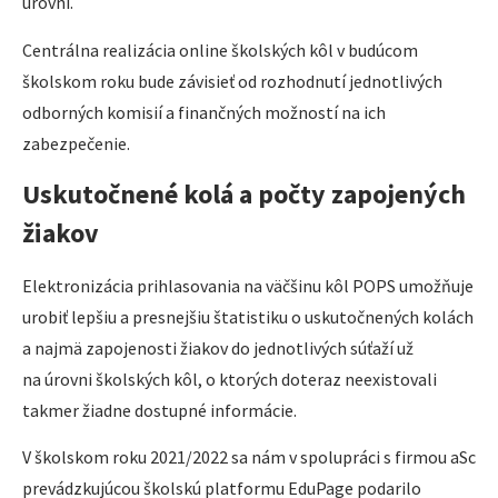
úrovni.
Centrálna realizácia online školských kôl v budúcom
školskom roku bude závisieť od rozhodnutí jednotlivých
odborných komisií a finančných možností na ich
zabezpečenie.
Uskutočnené kolá a počty zapojených
žiakov
Elektronizácia prihlasovania na väčšinu kôl POPS umožňuje
urobiť lepšiu a presnejšiu štatistiku o uskutočnených kolách
a najmä zapojenosti žiakov do jednotlivých súťaží už
na úrovni školských kôl, o ktorých doteraz neexistovali
takmer žiadne dostupné informácie.
V školskom roku 2021/2022 sa nám v spolupráci s firmou aSc
prevádzkujúcou školskú platformu EduPage podarilo