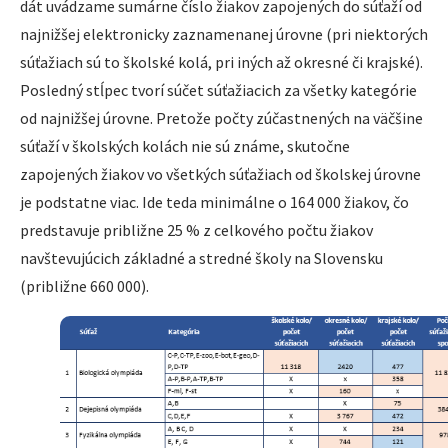
dát uvádzame sumárne číslo žiakov zapojených do súťaží od
najnižšej elektronicky zaznamenanej úrovne (pri niektorých
súťažiach sú to školské kolá, pri iných až okresné či krajské).
Posledný stĺpec tvorí súčet súťažiacich za všetky kategórie
od najnižšej úrovne. Pretože počty zúčastnených na väčšine
súťaží v školských kolách nie sú známe, skutočne
zapojených žiakov vo všetkých súťažiach od školskej úrovne
je podstatne viac. Ide teda minimálne o 164 000 žiakov, čo
predstavuje približne 25 % z celkového počtu žiakov
navštevujúcich základné a stredné školy na Slovensku
(približne 660 000).