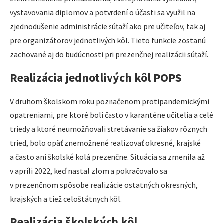
vystavovania diplomov a potvrdení o účasti sa využil na
zjednodušenie administrácie súťaží ako pre učiteľov, tak aj
pre organizátorov jednotlivých kôl. Tieto funkcie zostanú
zachované aj do budúcnosti pri prezenčnej realizácii súťaží.
Realizácia jednotlivých kôl POPS
V druhom školskom roku poznačenom protipandemickými
opatreniami, pre ktoré boli často v karanténe učitelia a celé
triedy a ktoré neumožňovali stretávanie sa žiakov rôznych
tried, bolo opäť znemožnené realizovať okresné, krajské
a často ani školské kolá prezenčne. Situácia sa zmenila až
v apríli 2022, keď nastal zlom a pokračovalo sa
v prezenčnom spôsobe realizácie ostatných okresných,
krajských a tiež celoštátnych kôl.
Realizácia školských kôl