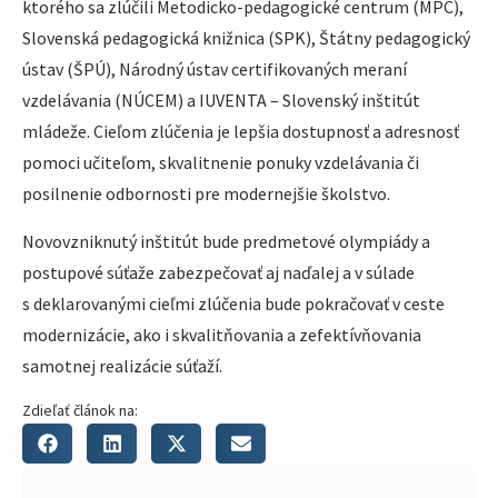
ktorého sa zlúčili Metodicko-pedagogické centrum (MPC),
Slovenská pedagogická knižnica (SPK), Štátny pedagogický
ústav (ŠPÚ), Národný ústav certifikovaných meraní
vzdelávania (NÚCEM) a IUVENTA – Slovenský inštitút
mládeže. Cieľom zlúčenia je lepšia dostupnosť a adresnosť
pomoci učiteľom, skvalitnenie ponuky vzdelávania či
posilnenie odbornosti pre modernejšie školstvo.
Novovzniknutý inštitút bude predmetové olympiády a
postupové súťaže zabezpečovať aj naďalej a v súlade
s deklarovanými cieľmi zlúčenia bude pokračovať v ceste
modernizácie, ako i skvalitňovania a zefektívňovania
samotnej realizácie súťaží.
Zdieľať článok na: