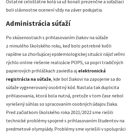
Ostatné celoštátne kolá sa už konali prezenčne a súťažiaci
boli slávnostne ocenení vždy na záver podujatia.
Administrácia súťaží
Po skúsenostiach s prihlasovaním žiakov na súťaže
z minulého školského roku, keď bolo potrebné kvôli
rapídne sa zhoršujúcej epidemiologickej situácii nájsť veľmi
rýchlo online riešenie realizácie POPS, sa popri tradičných
papierových prihláškach zaviedla aj
elektronická
registrácia na súťaže
, kde bol žiakovi na zapojenie sa do
súťaže vygenerovaný osobitný kód. Nastala tak duplicita
prihlasovania, ktorá bola nutná, pretože v tom čase nebol
vyriešený súhlas so spracovaním osobných údajov žiaka.
Pred začiatkom školského roka 2021/2022 sme riešili
technické problémy spojené s prihlasovaním študentov na
predmetové olympiády. Problémy sme vyriešili v spolupráci