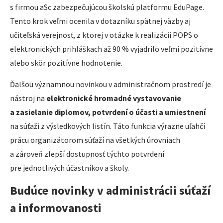
s firmou aSc zabezpečujúcou školskú platformu EduPage.
Tento krok veľmi ocenila v dotazníku spätnej väzby aj
učiteľská verejnosť, z ktorej v otázke k realizácii POPS o
elektronických prihláškach až 90 % vyjadrilo veľmi pozitívne
alebo skôr pozitívne hodnotenie.
Ďalšou významnou novinkou v administračnom prostredí je
nástroj na
elektronické hromadné vystavovanie
a zasielanie diplomov, potvrdení o účasti a umiestnení
na súťaži z výsledkových listín. Táto funkcia výrazne uľahčí
prácu organizátorom súťaží na všetkých úrovniach
a zároveň zlepší dostupnosť týchto potvrdení
pre jednotlivých účastníkov a školy.
Budúce novinky v administrácii súťaží
a informovanosti