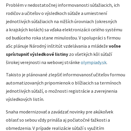
Problém v nedostatočnej informovanosti súťažiacich, ich
rodičov a učiteľov o výsledkoch súťaže a umiestnení
jednotlivých súťažiacich na nižších úrovniach (okresných
a krajských kolách) sa vďaka elektronizácii celého systému
od budúceho roka stane minulosťou. V spolupráci s firmou
aSc plánuje Národný inštitút vzdelávania a mládeže
voľne
sprístupniť výsledkové listiny
zo všetkých kôl súťaží
širokej verejnosti na webovej stránke
olympiady.sk
.
Takisto je plánované zlepšiť informovanosť učiteľov formou
automatizovaných pripomienok o blížiacich sa termínoch
jednotlivých súťaží, o možnosti registrácie a zverejnenia
výsledkových listín.
Snaha modernizovať a zavádzať novinky pre akúkoľvek
oblasť so sebou vždy prináša aj počiatočné ťažkosti a
obmedzenia. V prípade realizácie súťaží s využitím