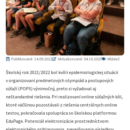
Publikované:
14.09.2022
Aktualizované: 04.10.2025
Mládež
Školský rok 2021/2022 bol kvôli epidemiologickej situácii
v organizovaní predmetových olympiád a postupových
súťaží (POPS) výnimočný, preto si vyžadoval aj
neštandardné riešenia. Pri realizovaní online súťažných kôl,
ktoré väčšinou pozostávali z riešenia centrálnych online
testov, pokračovala spolupráca so školskou platformou
EduPage. Potenciál elektronizácie prostredníctvom
elektronického prihlasovania, zverejňovania výsledkov,