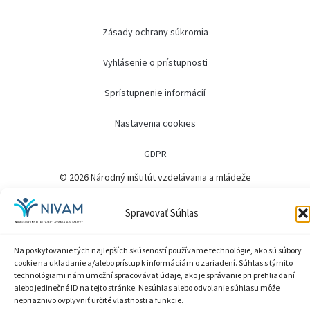
Zásady ochrany súkromia
Vyhlásenie o prístupnosti
Sprístupnenie informácií
Nastavenia cookies
GDPR
© 2026 Národný inštitút vzdelávania a mládeže
Spravovať Súhlas
Na poskytovanie tých najlepších skúseností používame technológie, ako sú súbory
cookie na ukladanie a/alebo prístup k informáciám o zariadení. Súhlas s týmito
technológiami nám umožní spracovávať údaje, ako je správanie pri prehliadaní
alebo jedinečné ID na tejto stránke. Nesúhlas alebo odvolanie súhlasu môže
nepriaznivo ovplyvniť určité vlastnosti a funkcie.