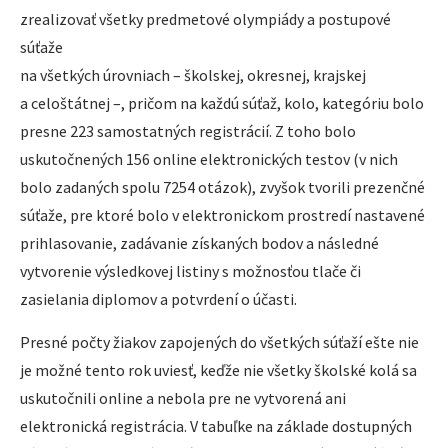
zrealizovať všetky predmetové olympiády a postupové
súťaže
na všetkých úrovniach – školskej, okresnej, krajskej
a celoštátnej –, pričom na každú súťaž, kolo, kategóriu bolo
presne 223 samostatných registrácií. Z toho bolo
uskutočnených 156 online elektronických testov (v nich
bolo zadaných spolu 7254 otázok), zvyšok tvorili prezenčné
súťaže, pre ktoré bolo v elektronickom prostredí nastavené
prihlasovanie, zadávanie získaných bodov a následné
vytvorenie výsledkovej listiny s možnosťou tlače či
zasielania diplomov a potvrdení o účasti.
Presné počty žiakov zapojených do všetkých súťaží ešte nie
je možné tento rok uviesť, keďže nie všetky školské kolá sa
uskutočnili online a nebola pre ne vytvorená ani
elektronická registrácia. V tabuľke na základe dostupných