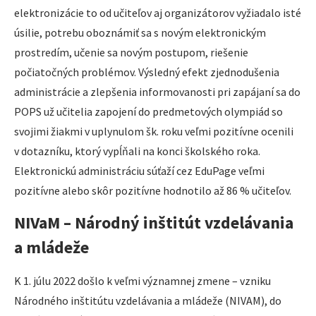
elektronizácie to od učiteľov aj organizátorov vyžiadalo isté
úsilie, potrebu oboznámiť sa s novým elektronickým
prostredím, učenie sa novým postupom, riešenie
počiatočných problémov. Výsledný efekt zjednodušenia
administrácie a zlepšenia informovanosti pri zapájaní sa do
POPS už učitelia zapojení do predmetových olympiád so
svojimi žiakmi v uplynulom šk. roku veľmi pozitívne ocenili
v dotazníku, ktorý vypĺňali na konci školského roka.
Elektronickú administráciu súťaží cez EduPage veľmi
pozitívne alebo skôr pozitívne hodnotilo až 86 % učiteľov.
NIVaM – Národný inštitút vzdelávania
a mládeže
K 1. júlu 2022 došlo k veľmi významnej zmene – vzniku
Národného inštitútu vzdelávania a mládeže (NIVAM), do