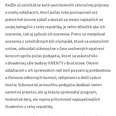
Keďže sú celoštátne kolá vyvrcholením celoročnej prípravy
a snahy súťažiacich, ktorí počas roka postupovali cez
jednotlivé úrovne súťaží a dostali sa medzi najlepších vo
svojej kategórii z celej republiky, je veľmi dôležité ako ich
ocenenie, tak aj spôsob ich ocenenia. Preto sa medailové
ocenenia z celoštátnych kôl olympiád, ktoré sa uskutočnili
online, odovzdali slávnostne v čase uvoľnených opatrení
koncom apríla počas podujatia, ktoré sa uskutočnilo
v divadelnej sále budovy IUVENTY v Bratislave. Okrem
súťažiacich s ich sprievodom naň boli pozvaní aj predsedovia
a členovia odborných komisií, veľvyslanci a ďalší vzácni
hostia. Slávnostnú atmosféru podujatiu dodával nielen
samotný priestor, ale aj krásny sprievodný program,
hodnotné dary, ale najmä prítomnosť najúspešnejších
študentov z celej republiky.