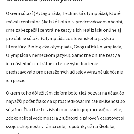
Okrem súťaží (Pytagoriáda, Technická olympiáda), ktoré
mávali centrálne školské kolá aj v predcovidovom období,
sme zabezpečili centrálne testy a ich realizáciu online aj
pre ďalšie súťaže (Olympiáda zo slovenského jazyka a
literatúry, Biologická olympiáda, Geografická olympiáda,
Olympiáda v nemeckom jazyku). Samotné online testy a
ich následné centrálne externé vyhodnotenie
predstavovalo pre preťažených učiteľov výrazné uľahčenie
ich práce.
Okrem toho dôležitým cieľom bolo tiež pozvať na účasť čo
najväčší počet žiakov a sprostredkovať im tak skúsenosť so
súťažou. Žiaci takto získali motiváciu popracovať na sebe,
zdokonaliť si vedomosti a zručnosti a zároveň otestovať si
svoje schopnosti v rámci celej republiky už na školskej