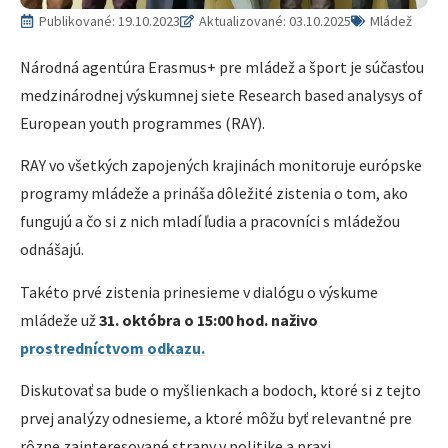
Publikované:
19.10.2023
Aktualizované: 03.10.2025
Mládež
Národná agentúra Erasmus+ pre mládež a šport je súčasťou
medzinárodnej výskumnej siete Research based analysys of
European youth programmes (RAY).
RAY vo všetkých zapojených krajinách monitoruje európske
programy mládeže a prináša dôležité zistenia o tom, ako
fungujú a čo si z nich mladí ľudia a pracovníci s mládežou
odnášajú.
Takéto prvé zistenia prinesieme v dialógu o výskume
mládeže už
31. októbra o 15:00 hod. naživo
prostredníctvom odkazu.
Diskutovať sa bude o myšlienkach a bodoch, ktoré si z tejto
prvej analýzy odnesieme, a ktoré môžu byť relevantné pre
rôzne zainteresované strany v politike a praxi.