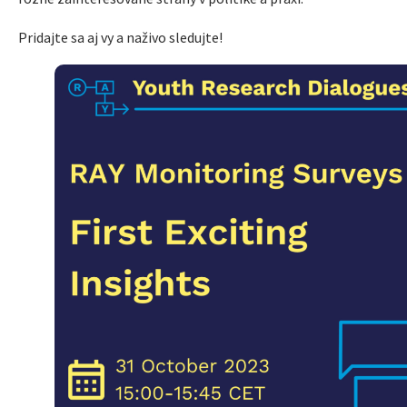
Pridajte sa aj vy a naživo sledujte!