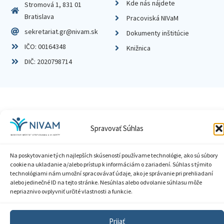
Kde nás nájdete
Stromová 1, 831 01
Bratislava
Pracoviská NIVaM
sekretariat.gr@nivam.sk
Dokumenty inštitúcie
IČO: 00164348
Knižnica
DIČ: 2020798714
Zásady ochrany súkromia
Spravovať Súhlas
Vyhlásenie o prístupnosti
Na poskytovanie tých najlepších skúseností používame technológie, ako sú súbory
Sprístupnenie informácií
cookie na ukladanie a/alebo prístup k informáciám o zariadení. Súhlas s týmito
technológiami nám umožní spracovávať údaje, ako je správanie pri prehliadaní
Nastavenia cookies
alebo jedinečné ID na tejto stránke. Nesúhlas alebo odvolanie súhlasu môže
nepriaznivo ovplyvniť určité vlastnosti a funkcie.
GDPR
© 2026 Národný inštitút vzdelávania a mládeže
Prijať