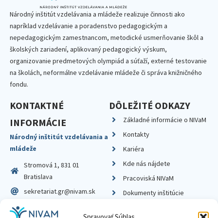
Národný inštitút vzdelávania a mládeže realizuje činnosti ako
napríklad vzdelávanie a poradenstvo pedagogickým a
nepedagogickým zamestnancom, metodické usmerňovanie škôl a
školských zariadení, aplikovaný pedagogický výskum,
organizovanie predmetových olympiád a súťaží, externé testovanie
na školách, neformálne vzdelávanie mládeže či správa knižničného
fondu.
KONTAKTNÉ
DÔLEŽITÉ ODKAZY
Základné informácie o NIVaM
INFORMÁCIE
Kontakty
Národný inštitút vzdelávania a
mládeže
Kariéra
Kde nás nájdete
Stromová 1, 831 01
Bratislava
Pracoviská NIVaM
sekretariat.gr@nivam.sk
Dokumenty inštitúcie
IČO: 00164348
Knižnica
Spravovať Súhlas