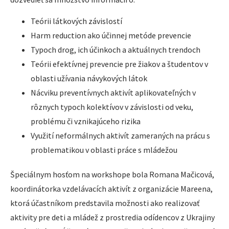
Teórii látkových závislostí
Harm reduction ako účinnej metóde prevencie
Typoch drog, ich účinkoch a aktuálnych trendoch
Teórii efektívnej prevencie pre žiakov a študentov v
oblasti užívania návykových látok
Nácviku preventívnych aktivít aplikovateľných v
rôznych typoch kolektívov v závislosti od veku,
problému či vznikajúceho rizika
Využití neformálnych aktivít zameraných na prácu s
problematikou v oblasti práce s mládežou
Špeciálnym hosťom na workshope bola Romana Mačicová,
koordinátorka vzdelávacích aktivít z organizácie Mareena,
ktorá účastníkom predstavila možnosti ako realizovať
aktivity pre deti a mládež z prostredia odídencov z Ukrajiny