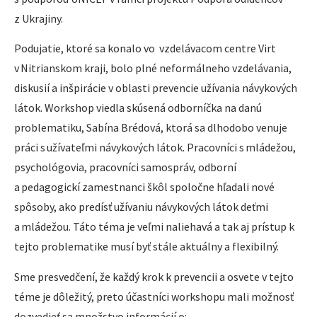
z Ukrajiny.
Podujatie, ktoré sa konalo vo vzdelávacom centre Virt
v Nitrianskom kraji, bolo plné neformálneho vzdelávania,
diskusií a inšpirácie v oblasti prevencie užívania návykových
látok. Workshop viedla skúsená odborníčka na danú
problematiku, Sabína Brédová, ktorá sa dlhodobo venuje
práci s užívateľmi návykových látok. Pracovníci s mládežou,
psychológovia, pracovníci samospráv, odborní
a pedagogickí zamestnanci škôl spoločne hľadali nové
spôsoby, ako predísť užívaniu návykových látok deťmi
a mládežou. Táto téma je veľmi naliehavá a tak aj prístup k
tejto problematike musí byť stále aktuálny a flexibilný.
Sme presvedčení, že každý krok k prevencii a osvete v tejto
téme je dôležitý, preto účastníci workshopu mali možnosť
dozvedieť sa množstvo informácií o: