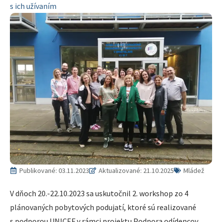
s ich užívaním
Publikované:
03.11.2023
Aktualizované: 21.10.2025
Mládež
V dňoch 20.-22.10.2023 sa uskutočnil 2. workshop zo 4
plánovaných pobytových podujatí, ktoré sú realizované
s podporou UNICEF v rámci projektu Podpora odídencov