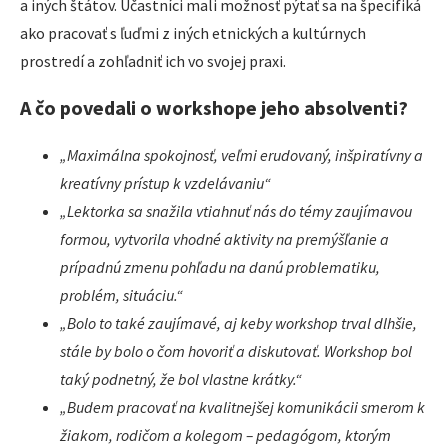
a iných štátov. Účastníci mali možnosť pýtať sa na špecifiká
ako pracovať s ľuďmi z iných etnických a kultúrnych
prostredí a zohľadniť ich vo svojej praxi.
A čo povedali o workshope jeho absolventi?
„Maximálna spokojnosť, veľmi erudovaný, inšpiratívny a
kreatívny prístup k vzdelávaniu“
„Lektorka sa snažila vtiahnuť nás do témy zaujímavou
formou, vytvorila vhodné aktivity na premýšľanie a
prípadnú zmenu pohľadu na danú problematiku,
problém, situáciu.“
„Bolo to také zaujímavé, aj keby workshop trval dlhšie,
stále by bolo o čom hovoriť a diskutovať. Workshop bol
taký podnetný, že bol vlastne krátky.“
„Budem pracovať na kvalitnejšej komunikácii smerom k
žiakom, rodičom a kolegom – pedagógom, ktorým