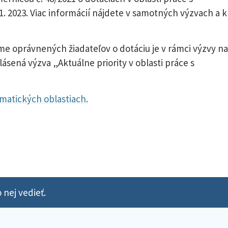
11. 2023. Viac informácií nájdete v samotných výzvach a k
me oprávnených žiadateľov o dotáciu je v rámci výzvy na
ásená výzva „Aktuálne priority v oblasti práce s
ematických oblastiach.
 nej vedieť.