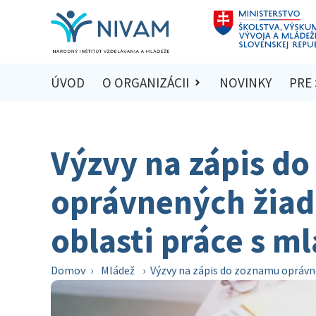
ÚVOD
O ORGANIZÁCII
NOVINKY
PRE
Výzvy na zápis d
oprávnených žiada
oblasti práce s m
Domov
›
Mládež
›
Výzvy na zápis do zoznamu oprávne