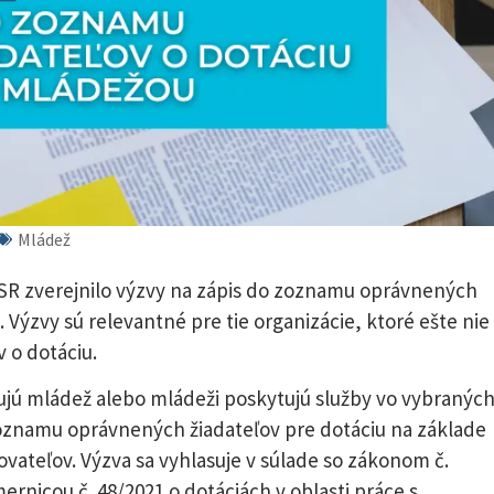
Mládež
 SR zverejnilo výzvy na zápis do zoznamu oprávnených
. Výzvy sú relevantné pre tie organizácie, ktoré ešte nie
 o dotáciu.
ujú mládež alebo mládeži poskytujú služby vo vybranýc
zoznamu oprávnených žiadateľov pre dotáciu na základe
ovateľov. Výzva sa vyhlasuje v súlade so zákonom č.
ernicou č. 48/2021 o dotáciách v oblasti práce s