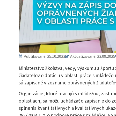
Publikované:
25.10.2023
Aktualizované: 23.09.2025
Ministerstvo školstva, vedy, výskumu a športu
žiadateľov o dotáciu v oblasti práce s mládežou
sú zapísané v zozname oprávnených žiadateľov
Organizácie, ktoré pracujú s mládežou, zastup
oblastiach, sa môžu uchádzať o zapísanie do 
splnenia kvantitatívnych a kvalitatívnych ukaz
282/2008 Z. z. o podpore práce s mládežou a Sm