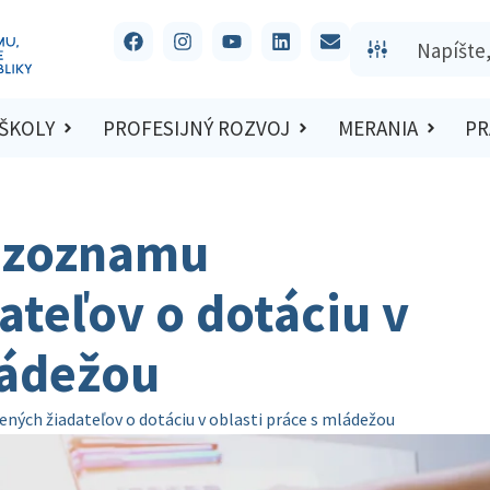
 ŠKOLY
PROFESIJNÝ ROZVOJ
MERANIA
PR
o zoznamu
teľov o dotáciu v
ládežou
ných žiadateľov o dotáciu v oblasti práce s mládežou