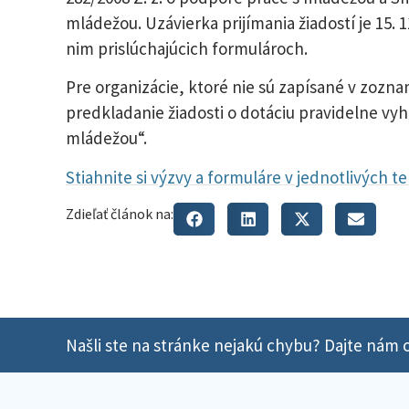
mládežou. Uzávierka prijímania žiadostí je 15. 
nim prislúchajúcich formulároch.
Pre organizácie, ktoré nie sú zapísané v zozna
predkladanie žiadosti o dotáciu pravidelne vyhl
mládežou“.
Stiahnite si výzvy a formuláre v jednotlivých t
Zdieľať článok na:
Našli ste na stránke nejakú chybu? Dajte nám o