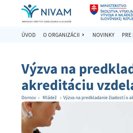
ÚVOD
O ORGANIZÁCII
NOVINKY
PRE
Výzva na predklad
akreditáciu vzde
Domov
›
Mládež
›
Výzva na predkladanie žiadostí o 