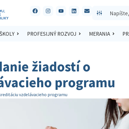
 ŠKOLY
PROFESIJNÝ ROZVOJ
MERANIA
PR
anie žiadostí o
lávacieho programu
akreditáciu vzdelávacieho programu