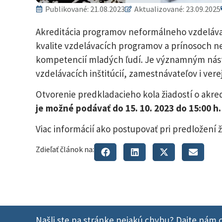
Publikované:
21.08.2023
Aktualizované: 23.09.2025
Akreditácia programov neformálneho vzdeláva
kvalite vzdelávacích programov a prínosoch ne
kompetencií mladých ľudí. Je významným nást
vzdelávacích inštitúcií, zamestnávateľov i verej
Otvorenie predkladacieho kola žiadostí o akre
je možné podávať do 15. 10. 2023 do 15:00 h.
Viac informácií ako postupovať pri predložení 
Zdieľať článok na:
Našli ste na stránke nejakú chybu? Dajte nám o