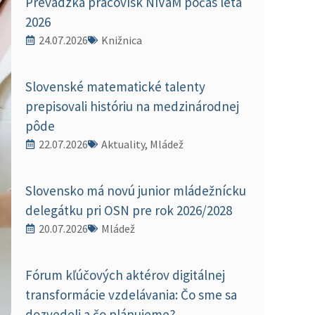
Prevádzka pracovísk NIVaM počas leta
2026
24.07.2026
Knižnica
Slovenské matematické talenty
prepisovali históriu na medzinárodnej
pôde
22.07.2026
Aktuality, Mládež
Slovensko má novú junior mládežnícku
delegátku pri OSN pre rok 2026/2028
20.07.2026
Mládež
Fórum kľúčových aktérov digitálnej
transformácie vzdelávania: Čo sme sa
dozvedeli a čo plánujeme?