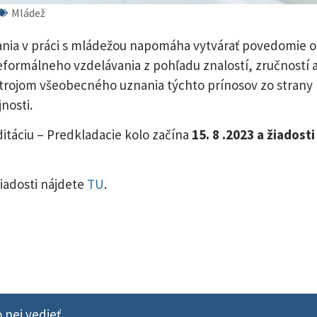
Mládež
nia v práci s mládežou napomáha vytvárať povedomie o
formálneho vzdelávania z pohľadu znalostí, zručností 
rojom všeobecného uznania týchto prínosov zo strany
nosti.
ditáciu – Predkladacie kolo začína
15. 8 .2023 a žiadosti
žiadosti nájdete
TU
.
 nej vedieť.