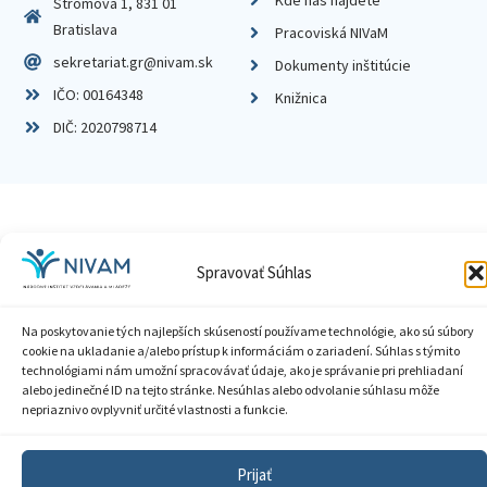
Kde nás nájdete
Stromová 1, 831 01
Bratislava
Pracoviská NIVaM
sekretariat.gr@nivam.sk
Dokumenty inštitúcie
IČO: 00164348
Knižnica
DIČ: 2020798714
Zásady ochrany súkromia
Spravovať Súhlas
Vyhlásenie o prístupnosti
Na poskytovanie tých najlepších skúseností používame technológie, ako sú súbory
Sprístupnenie informácií
cookie na ukladanie a/alebo prístup k informáciám o zariadení. Súhlas s týmito
technológiami nám umožní spracovávať údaje, ako je správanie pri prehliadaní
Nastavenia cookies
alebo jedinečné ID na tejto stránke. Nesúhlas alebo odvolanie súhlasu môže
nepriaznivo ovplyvniť určité vlastnosti a funkcie.
GDPR
© 2026 Národný inštitút vzdelávania a mládeže
Prijať